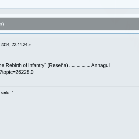
s)
 2014, 22:44:24 »
 Rebirth of Infantry" (Reseña) ................. Annagul
hp?topic=26228.0
serlo..."