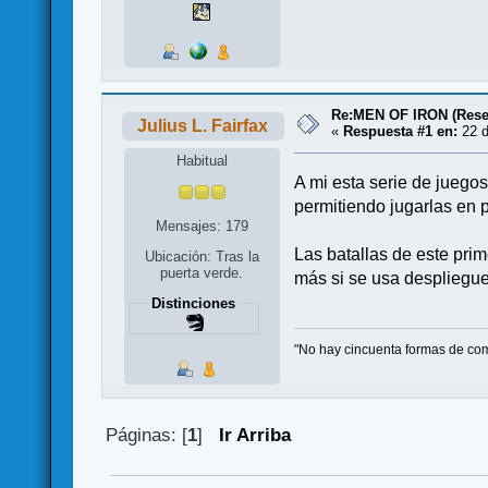
Re:MEN OF IRON (Rese
Julius L. Fairfax
«
Respuesta #1 en:
22 d
Habitual
A mi esta serie de juego
permitiendo jugarlas en p
Mensajes: 179
Las batallas de este prim
Ubicación: Tras la
puerta verde.
más si se usa despliegue 
Distinciones
"No hay cincuenta formas de com
Páginas: [
1
]
Ir Arriba