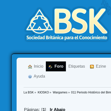
  Inicio
  Foro
Etiquetas
  Ezine
  Ayuda
La BSK
»
KIOSKO
»
Wargames
»
011 Periodo Histórico del Bi
Páginas: [
1
]
Ir Abajo