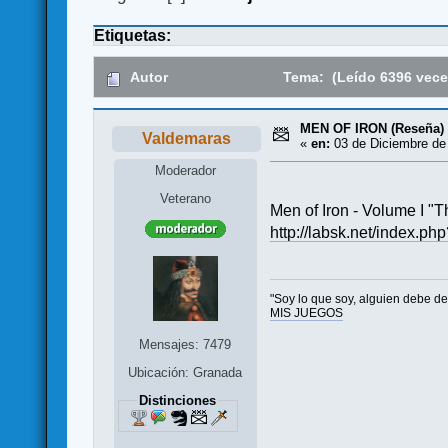
Etiquetas:
Autor
Tema: (Leído 6396 vece
MEN OF IRON (Reseña)
Valdemaras
«
en:
03 de Diciembre de
Moderador
Veterano
Men of Iron - Volume I "The
http://labsk.net/index.p
"Soy lo que soy, alguien debe de 
MIS JUEGOS
Mensajes: 7479
Ubicación: Granada
Distinciones