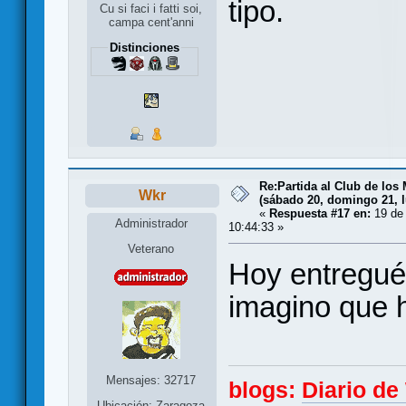
tipo.
Cu si faci i fatti soi,
campa cent'anni
Distinciones
Re:Partida al Club de los 
Wkr
(sábado 20, domingo 21, l
«
Respuesta #17 en:
19 de 
Administrador
10:44:33 »
Veterano
Hoy entregué e
imagino que h
Mensajes: 32717
blogs:
Diario d
Ubicación: Zaragoza