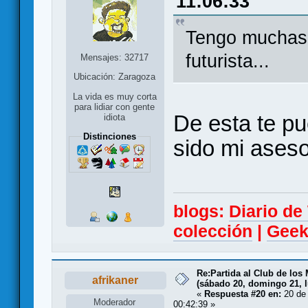
11:06:33
Tengo muchas 
futurista...
Mensajes: 32717
Ubicación: Zaragoza
La vida es muy corta
para lidiar con gente
De esta te pu
idiota
Distinciones
sido mi aseso
blogs:
Diario d
colección
|
Geek
Re:Partida al Club de los 
afrikaner
(sábado 20, domingo 21, l
«
Respuesta #20 en:
20 de 
Moderador
00:42:39 »