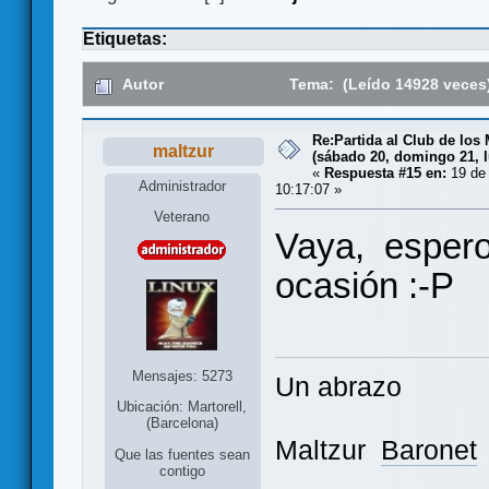
Etiquetas:
Autor
Tema: (Leído 14928 veces
Re:Partida al Club de los 
maltzur
(sábado 20, domingo 21, l
«
Respuesta #15 en:
19 de 
Administrador
10:17:07 »
Veterano
Vaya, espero 
ocasión :-P
Mensajes: 5273
Un abrazo
Ubicación: Martorell,
(Barcelona)
Maltzur
Baronet
Que las fuentes sean
contigo