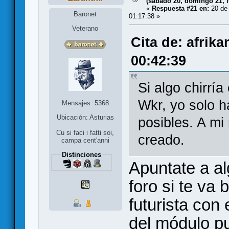
(sábado 20, domingo 21, l
«
Respuesta #21 en:
20 de 
Baronet
01:17:38 »
Veterano
Cita de: afrik
00:42:39
Si algo chirría
Wkr, yo solo h
Mensajes: 5368
Ubicación: Asturias
posibles. A mi
Cu si faci i fatti soi,
creado.
campa cent'anni
Distinciones
Apuntate a al
foro si te va 
futurista con 
del módulo p