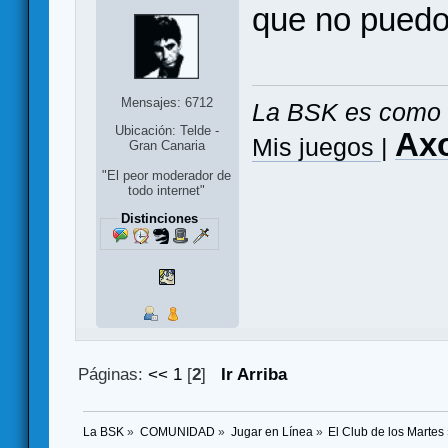
que no puedo
Mensajes: 6712
La BSK es como 
Ubicación: Telde -
Ax
Mis juegos
|
Gran Canaria
"El peor moderador de
todo internet"
Distinciones
Páginas:
<<
1
[
2
]
Ir Arriba
La BSK
»
COMUNIDAD
»
Jugar en Línea
»
El Club de los Martes