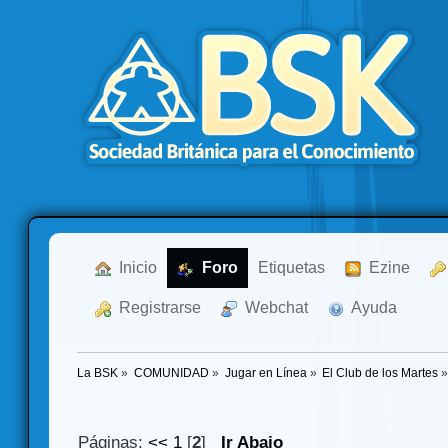
  Inicio
  Foro
Etiquetas
  Ezine
  Registrarse
  Webchat
  Ayuda
La BSK
»
COMUNIDAD
»
Jugar en Línea
»
El Club de los Martes
Páginas:
<<
1
[
2
]
Ir Abajo