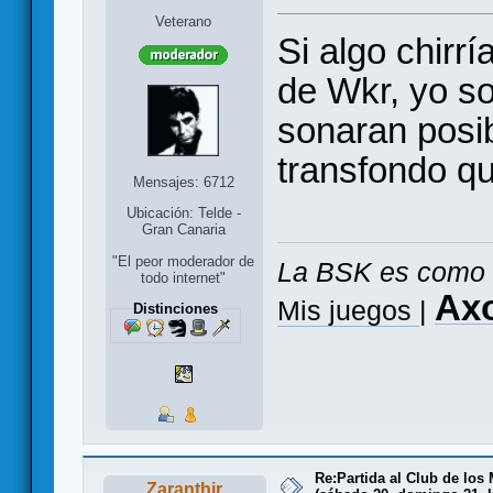
Veterano
Si algo chirrí
de Wkr, yo so
sonaran posib
transfondo q
Mensajes: 6712
Ubicación: Telde -
Gran Canaria
"El peor moderador de
La BSK es como 
todo internet"
Ax
Mis juegos
|
Distinciones
Re:Partida al Club de los 
Zaranthir