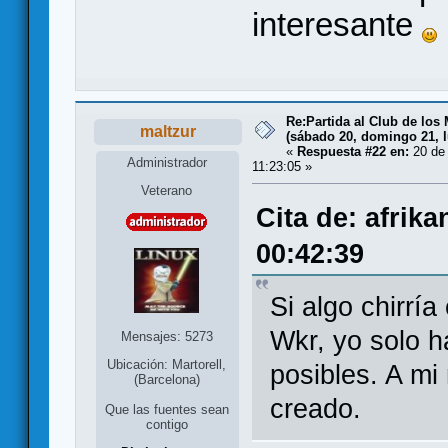
interesante
Re:Partida al Club de los 
maltzur
(sábado 20, domingo 21, l
«
Respuesta #22 en:
20 de 
Administrador
11:23:05 »
Veterano
Cita de: afrik
00:42:39
Si algo chirría
Wkr, yo solo h
Mensajes: 5273
Ubicación: Martorell,
posibles. A mi
(Barcelona)
creado.
Que las fuentes sean
contigo