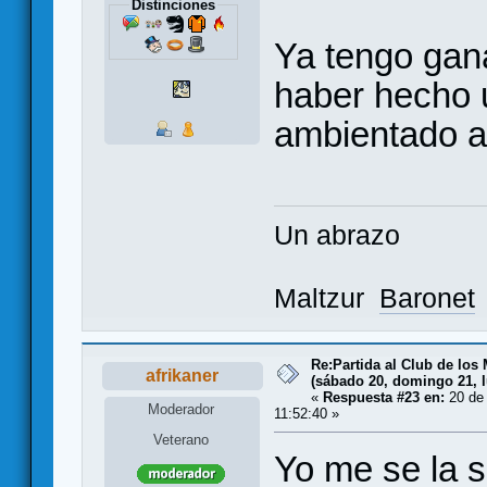
Distinciones
Ya tengo gana
haber hecho
ambientado al
Un abrazo
Maltzur
Baronet
Re:Partida al Club de los 
afrikaner
(sábado 20, domingo 21, l
«
Respuesta #23 en:
20 de 
Moderador
11:52:40 »
Veterano
Yo me se la s