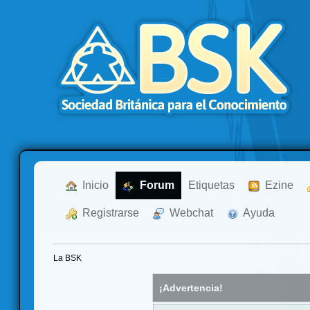
  Inicio
  Forum
Etiquetas
  Ezine
  Registrarse
  Webchat
  Ayuda
La BSK
¡Advertencia!