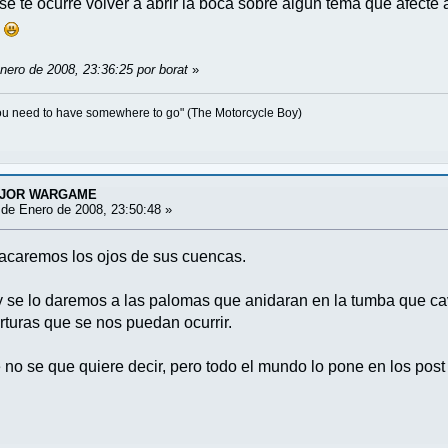
z se te ocurre volver a abrir la boca sobre algún tema que afec
nero de 2008, 23:36:25 por borat
»
 you need to have somewhere to go" (The Motorcycle Boy)
EJOR WARGAME
de Enero de 2008, 23:50:48 »
e sacaremos los ojos de sus cuencas.
y se lo daremos a las palomas que anidaran en la tumba que c
rturas que se nos puedan ocurrir.
que no se que quiere decir, pero todo el mundo lo pone en los post 