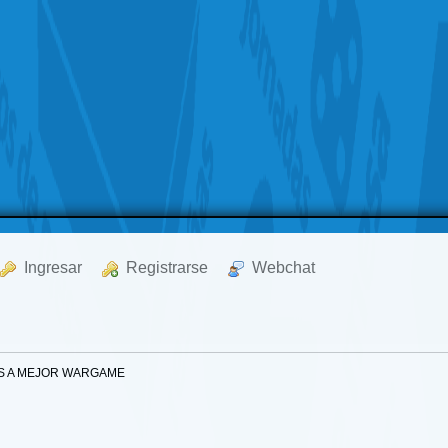
  Ingresar
  Registrarse
  Webchat
S A MEJOR WARGAME