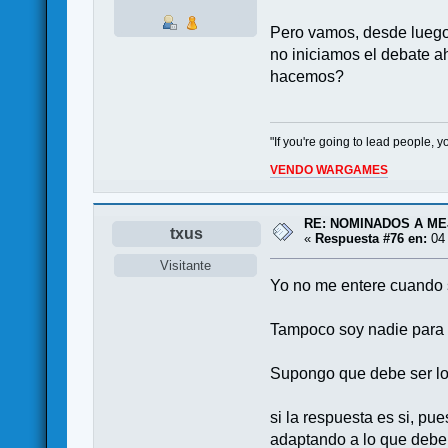
Pero vamos, desde luego
no iniciamos el debate a
hacemos?
"If you're going to lead people,
VENDO WARGAMES
RE: NOMINADOS A M
txus
«
Respuesta #76 en:
04 
Visitante
Yo no me entere cuando 
Tampoco soy nadie para q
Supongo que debe ser lo
si la respuesta es si, p
adaptando a lo que deberia