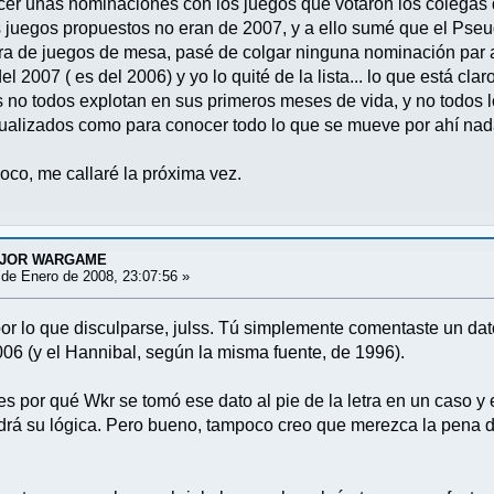
cer unas nominaciones con los juegos que votaron los colegas de
 juegos propuestos no eran de 2007, y a ello sumé que el Pseud
ra de juegos de mesa, pasé de colgar ninguna nominación par a
del 2007 ( es del 2006) y yo lo quité de la lista... lo que está 
 no todos explotan en sus primeros meses de vida, y no todos 
ualizados como para conocer todo lo que se mueve por ahí nada
oco, me callaré la próxima vez.
EJOR WARGAME
de Enero de 2008, 23:07:56 »
r lo que disculparse, julss. Tú simplemente comentaste un dato
06 (y el Hannibal, según la misma fuente, de 1996).
 por qué Wkr se tomó ese dato al pie de la letra en un caso y
ndrá su lógica. Pero bueno, tampoco creo que merezca la pena 