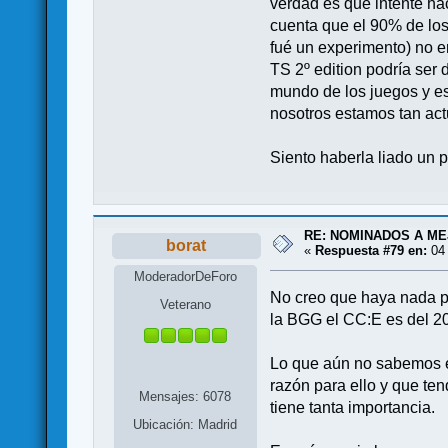
verdad es que intenté ha
cuenta que el 90% de los
fué un experimento) no e
TS 2º edition podría ser 
mundo de los juegos y es
nosotros estamos tan act
Siento haberla liado un p
RE: NOMINADOS A M
borat
«
Respuesta #79 en:
04 
ModeradorDeForo
No creo que haya nada po
Veterano
la BGG el CC:E es del 20
Lo que aún no sabemos es
razón para ello y que te
Mensajes: 6078
tiene tanta importancia.
Ubicación: Madrid