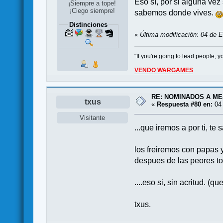
Eso sí, por si alguna ve
¡Siempre a tope!
¡Ciego siempre!
sabemos donde vives.
Distinciones
«
Última modificación: 04 de E
"If you're going to lead people,
VENDO WARGAMES
RE: NOMINADOS A M
txus
«
Respuesta #80 en:
04 
Visitante
...que iremos a por ti, t
los freiremos con papas 
despues de las peores to
....eso si, sin acritud. (
txus.