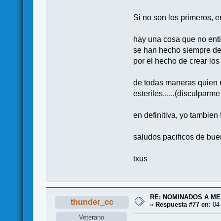
Si no son los primeros, 
hay una cosa que no enti
se han hecho siempre des
por el hecho de crear los
de todas maneras quien n
esteriles......(disculpar
en definitiva, yo tambien 
saludos pacificos de buen
txus
RE: NOMINADOS A M
thunder_cc
«
Respuesta #77 en:
04 
Veterano