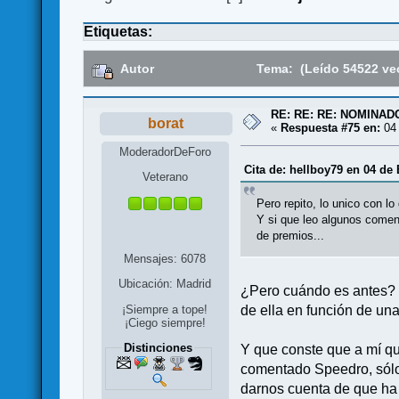
Etiquetas:
Autor
Tema: (Leído 54522 ve
RE: RE: RE: NOMINA
borat
«
Respuesta #75 en:
04 
ModeradorDeForo
Cita de: hellboy79 en 04 de 
Veterano
Pero repito, lo unico con 
Y si que leo algunos comen
de premios...
Mensajes: 6078
Ubicación: Madrid
¿Pero cuándo es antes? ¡
de ella en función de un
¡Siempre a tope!
¡Ciego siempre!
Distinciones
Y que conste que a mí q
comentado Speedro, sólo 
darnos cuenta de que ha 