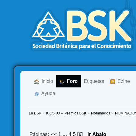
  Inicio
  Foro
Etiquetas
  Ezine
  Ayuda
La BSK
»
KIOSKO
»
Premios BSK
»
Nominados
»
NOMINADO
Páginas:
<<
1
...
4
5
[
6
]
Ir Abajo