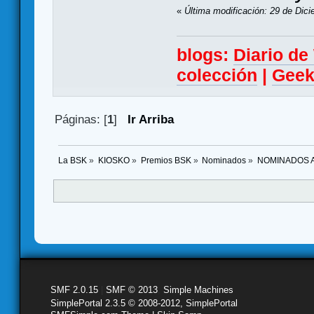
«
Última modificación: 29 de Dic
blogs:
Diario d
colección
|
Geek
Páginas: [
1
]
Ir Arriba
La BSK
»
KIOSKO
»
Premios BSK
»
Nominados
»
NOMINADOS A
SMF 2.0.15
|
SMF © 2013
,
Simple Machines
SimplePortal 2.3.5 © 2008-2012, SimplePortal