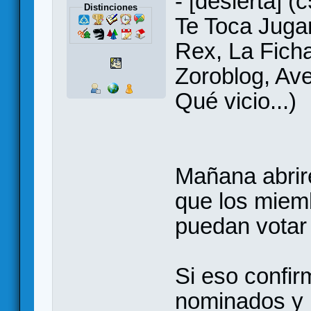
- [desierta] 
Distinciones
Te Toca Juga
Rex, La Ficha
Zoroblog, Ave
Qué vicio...)
Mañana abriré
que los miem
puedan votar 
Si eso confir
nominados y n