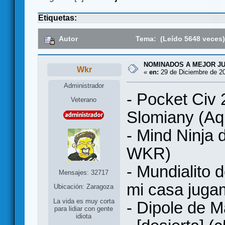
Etiquetas:
Autor
Tema: (Leído 5648 veces
NOMINADOS A MEJOR J
Wkr
«
en:
29 de Diciembre de 20
Administrador
- Pocket Civ 
Veterano
Slomiany (Aqu
- Mind Ninja 
WKR)
- Mundialito 
Mensajes: 32717
mi casa juga
Ubicación: Zaragoza
La vida es muy corta
- Dipole de M
para lidiar con gente
idiota