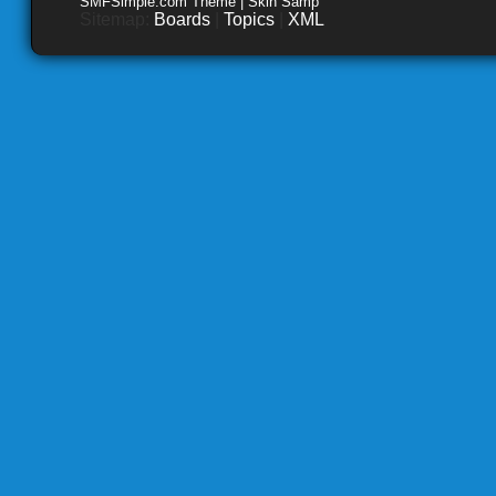
SMFSimple.com Theme | Skin Samp
Sitemap:
Boards
|
Topics
|
XML