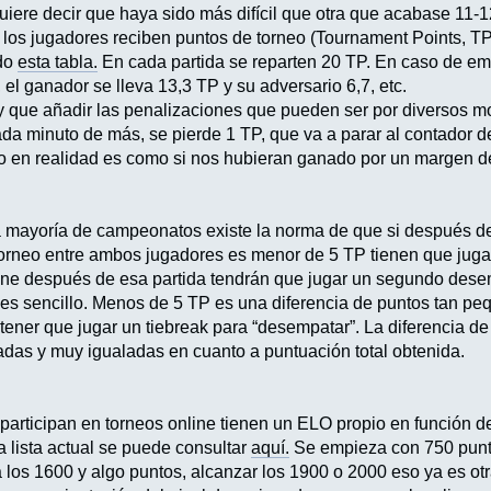
uiere decir que haya sido más difícil que otra que acabase 11-1
o los jugadores reciben puntos de torneo (Tournament Points, T
ndo
esta tabla.
En cada partida se reparten 20 TP. En caso de em
, el ganador se lleva 13,3 TP y su adversario 6,7, etc.
 que añadir las penalizaciones que pueden ser por diversos mo
ada minuto de más, se pierde 1 TP, que va a parar al contador 
ro en realidad es como si nos hubieran ganado por un margen d
la mayoría de campeonatos existe la norma de que si después de 
torneo entre ambos jugadores es menor de 5 TP tienen que jugar
e después de esa partida tendrán que jugar un segundo desemp
es sencillo. Menos de 5 TP es una diferencia de puntos tan p
 tener que jugar un tiebreak para “desempatar”. La diferencia d
tadas y muy igualadas en cuanto a puntuación total obtenida.
participan en torneos online tienen un ELO propio en función d
a lista actual se puede consultar
aquí.
Se empieza con 750 puntos
a los 1600 y algo puntos, alcanzar los 1900 o 2000 eso ya es 