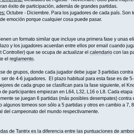
gran éxito de participación, además de grandes partidas.
es:
Octubre - Diciembre. Para los jugadores de cada país. Son
s de emoción porque cualquier cosa puede pasar.
enen un formato similar que incluye una primera fase y unas el
plazo y los jugadores acuerdan entre ellos por email cuando jug
nt Controller) que se ocupa de actualizar el
calendario
con las pa
te el
reglamento
.
ase de grupos, donde cada jugador debe jugar 3 partidas contr
ser de 4-6 jugadores. El plazo habitual para esta fase es de 5-
jores de cada grupo se clasifican para la fase siguiente, el Kn
e participantes empiezan en L64, L32, L16 o L8. Cada etapa de
lmente se juegan 6 partidas (más posibles desempates) contra
 algunos torneos son sólo a 5 partidas y otros en cambio a 7, 
inal del campeonato del mundo respectivamente.
idas de Tantrix es la diferencia entre las puntuaciones de ambos