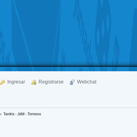
  Ingresar
  Registrarse
  Webchat
»
Tantrix - JdM - Torneos