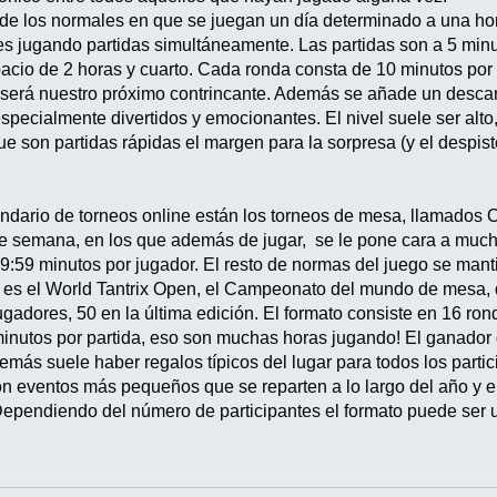
en de los normales en que se juegan un día determinado a una h
tes jugando partidas simultáneamente. Las partidas son a 5 minu
pacio de 2 horas y cuarto. Cada ronda consta de 10 minutos por 
n será nuestro próximo contrincante. Además se añade un desc
specialmente divertidos y emocionantes. El nivel suele ser alto
e son partidas rápidas el margen para la sorpresa (y el despist
endario de torneos online están los torneos de mesa, llamados
de semana, en los que además de jugar, se le pone cara a muc
19:59 minutos por jugador. El resto de normas del juego se mant
 es el World Tantrix Open, el Campeonato del mundo de mesa, q
ugadores, 50 en la última edición. El formato consiste en 16 ron
minutos por partida, eso son muchas horas jugando! El ganador d
más suele haber regalos típicos del lugar para todos los partic
 eventos más pequeños que se reparten a lo largo del año y en 
ependiendo del número de participantes el formato puede ser un