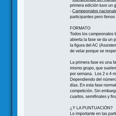
primera edición tuvo un 
-
Campeonatos nacional
participantes pero lleno
FORMATO
Todos los campeonatos ti
abierta la fase se da un 
la figura del AC (Assiste
de velar porque se respe
La primera fase es una f
mismo grupo, que suelen 
por semana. Los 2 o 4 me
Dependiendo del número d
días. En esta fase norma
competición. Sin embargo
cuartos, semifinales y f
¿Y LA PUNTUACIÓN?
Lo importante en las part