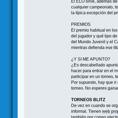
El ELO sirve, además de c
cualquier campeonato, to
la típica excepción del 
PREMIOS
El premio habitual en lo
del jugador y qué tipo d
del Mundo Juvenil y el C
mientras defienda ese tí
¿Y SI ME APUNTO?
¿Es descabellado apuntar
hacer para entrar en el 
participar en un torneo, 
Por supuesto, hay que ir 
torneo. No esperes gan
TORNEOS BLITZ
De vez en cuando se orga
informal. Tienen
web pro
también por correo elect