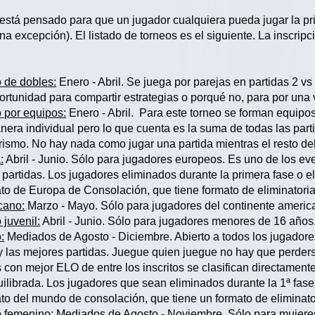
 está pensado para que un jugador cualquiera pueda jugar la pr
na excepción). El listado de torneos es el siguiente. La inscri
de dobles:
Enero - Abril. Se juega por parejas en partidas 2 vs
rtunidad para compartir estrategias o porqué no, para por una
por equipos:
Enero - Abril. Para este torneo se forman equipo
nera individual pero lo que cuenta es la suma de todas las part
ismo. No hay nada como jugar una partida mientras el resto de
:
Abril - Junio. Sólo para jugadores europeos. Es uno de los e
 partidas. Los jugadores eliminados durante la primera fase o e
o de Europa de Consolación, que tiene formato de eliminatoria
cano:
Marzo - Mayo. Sólo para jugadores del continente americ
juvenil:
Abril - Junio. Sólo para jugadores menores de 16 años
:
Mediados de Agosto - Diciembre. Abierto a todos los jugadores
y las mejores partidas. Juegue quien juegue no hay que perders
 con mejor ELO de entre los inscritos se clasifican directamente 
ilibrada. Los jugadores que sean eliminados durante la 1ª fase 
 del mundo de consolación, que tiene un formato de eliminato
 femenino:
Mediados de Agosto - Noviembre. Sólo para mujeres.