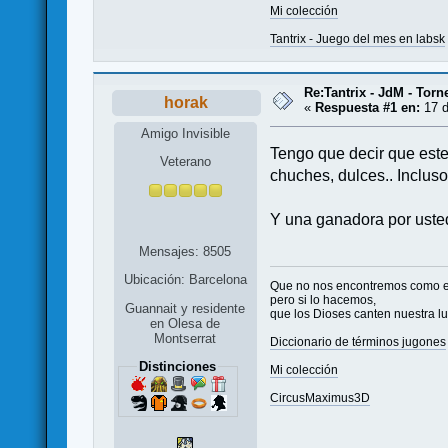
Mi colección
Tantrix - Juego del mes en labsk
Re:Tantrix - JdM - Torn
horak
«
Respuesta #1 en:
17 d
Amigo Invisible
Tengo que decir que est
Veterano
chuches, dulces.. Incluso
Y una ganadora por ust
Mensajes: 8505
Ubicación: Barcelona
Que no nos encontremos como 
pero si lo hacemos,
Guannait y residente
que los Dioses canten nuestra l
en Olesa de
Montserrat
Diccionario de términos jugones
Distinciones
Mi colección
CircusMaximus3D