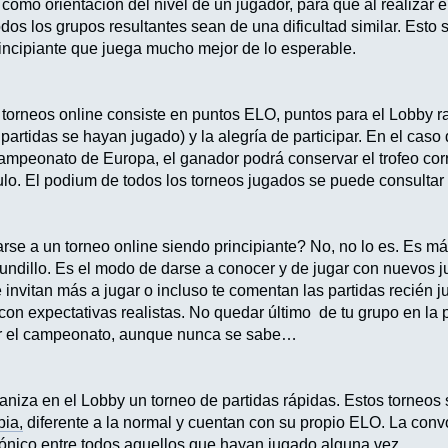
omo orientación del nivel de un jugador, para que al realizar e
dos los grupos resultantes sean de una dificultad similar. Esto
principiante que juega mucho mejor de lo esperable.
s torneos online consiste en puntos ELO, puntos para el Lobby 
e partidas se hayan jugado) y la alegría de participar. En el 
ampeonato de Europa, el ganador podrá conservar el trofeo co
tulo. El podium de todos los torneos jugados se puede consulta
se a un torneo online siendo principiante? No, no lo es. Es m
mundillo. Es el modo de darse a conocer y de jugar con nuevos 
te invitan más a jugar o incluso te comentan las partidas recién 
con expectativas realistas. No quedar último de tu grupo en la p
ar el campeonato, aunque nunca se sabe…
niza en el Lobby un torneo de partidas rápidas. Estos torneo
pia,
diferente a la normal y cuentan con su propio ELO. La convo
rónico entre todos aquellos que hayan jugado alguna vez.