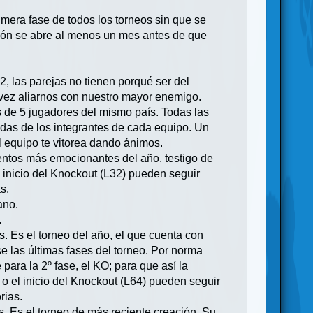
imera fase de todos los torneos sin que se
pción se abre al menos un mes antes de que
 2, las parejas no tienen porqué ser del
 vez aliarnos con nuestro mayor enemigo.
s de 5 jugadores del mismo país. Todas las
idas de los integrantes de cada equipo. Un
l equipo te vitorea dando ánimos.
ventos más emocionantes del año, testigo de
l inicio del Knockout (L32) pueden seguir
s.
ano.
.
. Es el torneo del año, el que cuenta con
e las últimas fases del torneo. Por norma
para la 2º fase, el KO; para que así la
o el inicio del Knockout (L64) pueden seguir
rias.
 Es el torneo de más reciente creación. Su