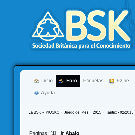
  Inicio
  Foro
Etiquetas
  Ezine
  Ayuda
La BSK
»
KIOSKO
»
Juego del Mes
»
2015
»
Tantrix - 02/2015
Páginas: [
1
]
Ir Abajo