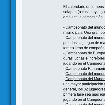
El calendario de torneos
solapen (o casi, hay algu
empiece la competición.
-
Campeonato del mundo 
mismo país. Una gran opo
-
Campeonato del mundo 
partidas se juegan de ma
torneo lleno de compañer
-
Campeonato de Europa
duras luchas e increíbles
jugando en el Campeonat
-
Campeonato Panameri
-
Campeonato del mundo 
-
Campeonato del Mundo
una mayor participación 
general, los 32 jugadores
primera fase sea más equ
jugando en el Campeonato
-
Campeonato del mundo