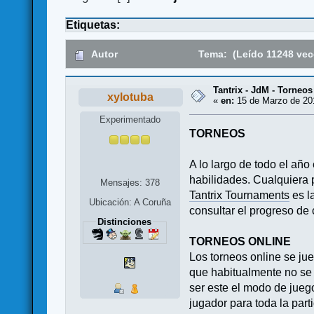
Etiquetas:
Autor
Tema: (Leído 11248 vec
Tantrix - JdM - Torneos
xylotuba
«
en:
15 de Marzo de 201
Experimentado
TORNEOS
A lo largo de todo el añ
habilidades. Cualquiera p
Mensajes: 378
Tantrix Tournaments
es l
Ubicación: A Coruña
consultar el progreso de 
Distinciones
TORNEOS ONLINE
Los torneos online se j
que habitualmente no se 
ser este el modo de jueg
jugador para toda la part