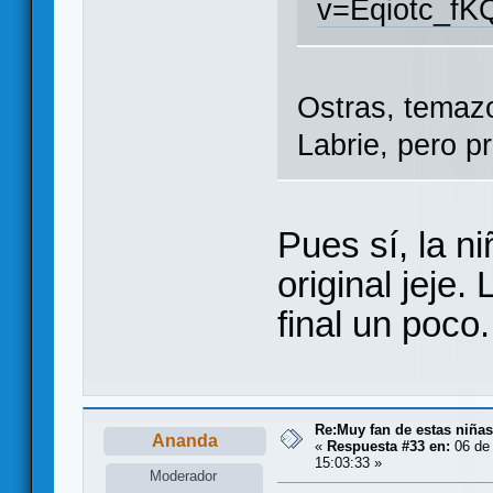
v=Eqiotc_fK
Ostras, temazo
Labrie, pero p
Pues sí, la n
original jeje
final un poco
Re:Muy fan de estas niñas
Ananda
«
Respuesta #33 en:
06 de 
15:03:33 »
Moderador