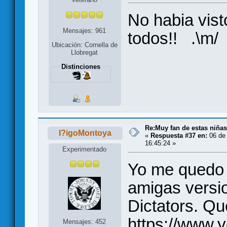
No habia vist
Mensajes: 961
todos!! .\m/
Ubicación: Cornella de
Llobregat
Distinciones
Re:Muy fan de estas niñas
I?igoMontoya
«
Respuesta #37 en:
06 de 
16:45:24 »
Experimentado
Yo me quedo 
amigas versi
Dictators. Que
https://www.
Mensajes: 452