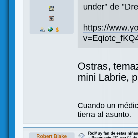
under" de "Dr
https://www.y
v=Eqiotc_fKQ
Ostras, tema
mini Labrie, 
Cuando un médico
tierra al asunto.
Re:Muy fan de estas niñas
Robert Blake
«
Respuesta #31 en:
04 de 