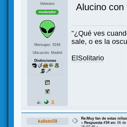
Veterano
Alucino con t
"¿Qué ves cuando 
sale, o es la oscu
Mensajes: 9194
Ubicación: Madrid
ElSolitario
Distinciones
Re:Muy fan de estas niñas
kalisto59
«
Respuesta #34 en:
06 de 
15:07:45 »