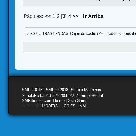
Páginas:
<<
1
2
[
3
]
4
>>
Ir Arriba
La BSK
»
TRASTIENDA
»
Cajón de sastre
(Moderadores:
Pensato
SMF 2.0.15
|
SMF © 2013
,
Simple Machines
SimplePortal 2.3.5 © 2008-2012, SimplePortal
SMFSimple.com Theme | Skin Samp
Sitemap:
Boards
|
Topics
|
XML