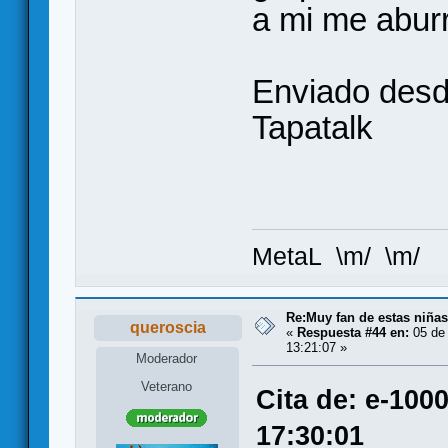
a mi me abur
Enviado des
Tapatalk
MetaL \m/ \m/
Re:Muy fan de estas niñas
queroscia
«
Respuesta #44 en:
05 de 
13:21:07 »
Moderador
Veterano
Cita de: e-100
17:30:01