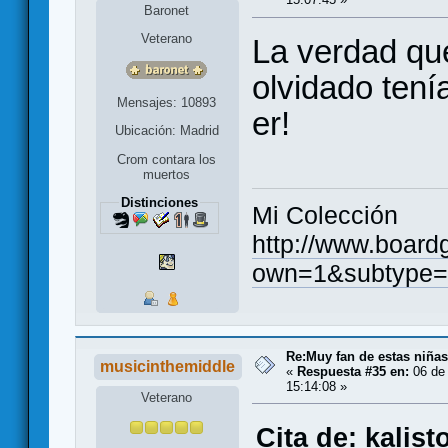
Baronet
Veterano
La verdad qu
olvidado tení
Mensajes: 10893
er!
Ubicación: Madrid
Crom contara los
muertos
Distinciones
Mi Colección
http://www.board
own=1&subtype=
Re:Muy fan de estas niñas
musicinthemiddle
«
Respuesta #35 en:
06 de 
15:14:08 »
Veterano
Cita de: kalis