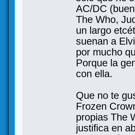
AC/DC (bueno
The Who, Jud
un largo etcét
suenan a Elvi
por mucho qu
Porque la gen
con ella.
Que no te gus
Frozen Crown
propias The W
justifica en a