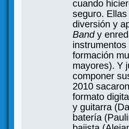
cuando hicier
seguro. Ellas
diversión y a
Band
y enred
instrumentos 
formación mus
mayores). Y 
componer sus
2010 sacaron
formato digit
y guitarra (Da
batería (Pauli
bajista (Alej