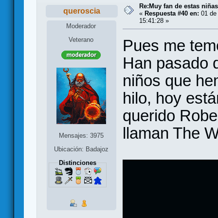
Re:Muy fan de estas niñas
queroscia
«
Respuesta #40 en:
01 de 
15:41:28 »
Moderador
Veterano
Pues me temo 
Han pasado d
niños que hem
hilo, hoy est
querido Rober
llaman The W
Mensajes: 3975
Ubicación: Badajoz
Distinciones