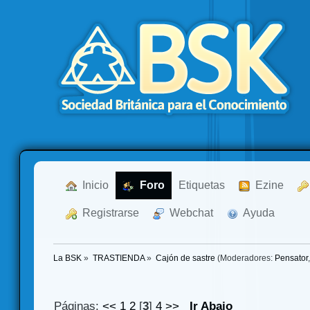
  Inicio
  Foro
Etiquetas
  Ezine
  Registrarse
  Webchat
  Ayuda
La BSK
»
TRASTIENDA
»
Cajón de sastre
(Moderadores:
Pensator
Páginas:
<<
1
2
[
3
]
4
>>
Ir Abajo