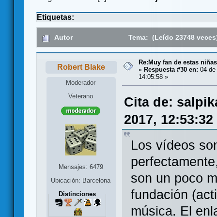
Etiquetas:
Autor
Tema: (Leído 23748 veces
Re:Muy fan de estas niñas
Robert Blake
«
Respuesta #30 en:
04 de 
14:05:58 »
Moderador
Veterano
Cita de: salpi
2017, 12:53:32
Los vídeos so
perfectamente
Mensajes: 6479
son un poco m
Ubicación: Barcelona
fundación (act
Distinciones
música. El enl