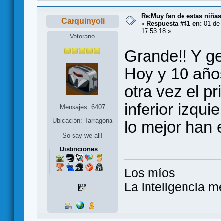
Re:Muy fan de estas niñas
Carquinyoli
«
Respuesta #41 en:
01 de 
17:53:18 »
Veterano
Grande!! Y g
Hoy y 10 año
otra vez el p
inferior izqu
Mensajes: 6407
Ubicación: Tarragona
lo mejor han 
So say we all!
Distinciones
Los míos
La inteligencia m