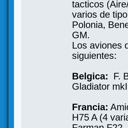
tacticos (Aire
varios de tip
Polonia, Bene
GM.
Los aviones q
siguientes:
Belgica:
F. B
Gladiator mk
Francia:
Amio
H75 A (4 vari
Farman F22, 