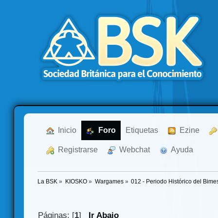
  Inicio
  Foro
Etiquetas
  Ezine
  Registrarse
  Webchat
  Ayuda
La BSK
»
KIOSKO
»
Wargames
»
012 - Periodo Histórico del Bim
Páginas: [
1
]
Ir Abajo