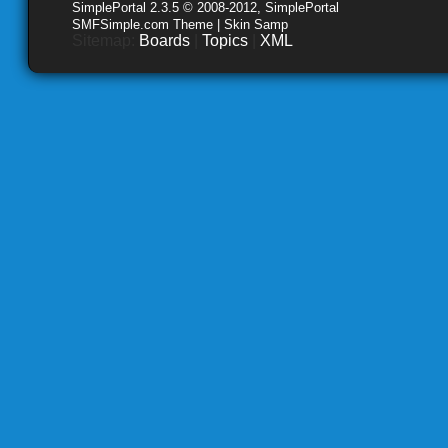
SimplePortal 2.3.5 © 2008-2012, SimplePortal
SMFSimple.com Theme | Skin Samp
Sitemap:
Boards
|
Topics
|
XML