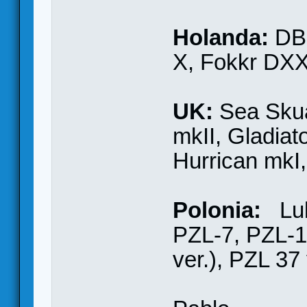
Holanda:
DB
X, Fokkr DXXI
UK:
Sea Skua
mkII, Gladiat
Hurrican mkI,
Polonia:
Lubl
PZL-7, PZL-1
ver.), PZL 