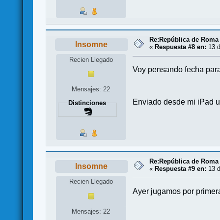
Re:República de Roma 
Insomne
«
Respuesta #8 en:
13 d
Recien Llegado
Voy pensando fecha para 
Mensajes: 22
Enviado desde mi iPad ut
Distinciones
Re:República de Roma 
Insomne
«
Respuesta #9 en:
13 d
Recien Llegado
Ayer jugamos por primera
Mensajes: 22