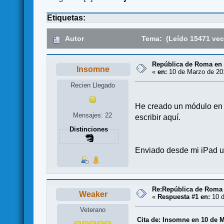
Etiquetas:
Autor
Tema: (Leído 15471 vec
República de Roma en 
Insomne
«
en:
10 de Marzo de 201
Recien Llegado
He creado un módulo en 
Mensajes: 22
escribir aquí.
Distinciones
Enviado desde mi iPad ut
Re:República de Roma 
Weaker
«
Respuesta #1 en:
10 d
Veterano
Cita de: Insomne en 10 de M