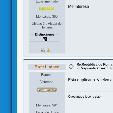
Experimentado
Me interesa
Mensajes: 380
Ubicación: Alcalá de
Henares
Distinciones
Re:República de Roma 
Brett Ludsen
«
Respuesta #5 en:
10 d
Baronet
Esta duplicado. Vuelvo a
Veterano
Quocunque jeceris stabit
Mensajes: 594
Ubicación: Exilio