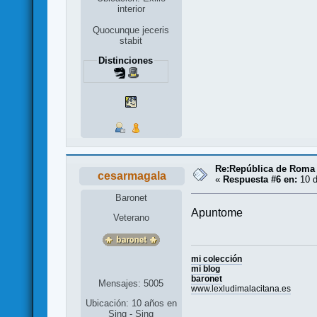
interior
Quocunque jeceris
stabit
Distinciones
Re:República de Roma 
cesarmagala
«
Respuesta #6 en:
10 d
Baronet
Apuntome
Veterano
mi colección
mi blog
baronet
Mensajes: 5005
www.lexludimalacitana.es
Ubicación: 10 años en
Sing - Sing