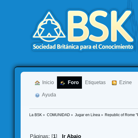
  Inicio
  Foro
Etiquetas
  Ezine
  Ayuda
La BSK
»
COMUNIDAD
»
Jugar en Línea
»
Republic of Rome 
Páginas: [
1
]
Ir Abajo