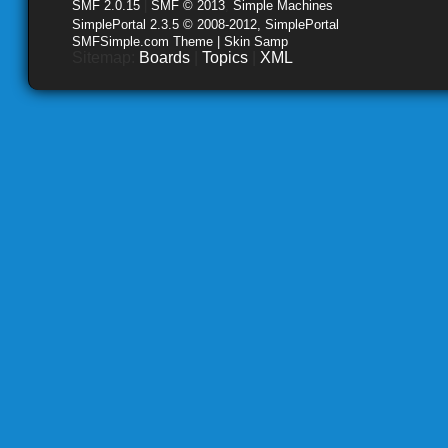
SMF 2.0.15
|
SMF © 2013
,
Simple Machines
SimplePortal 2.3.5 © 2008-2012, SimplePortal
SMFSimple.com Theme | Skin Samp
Sitemap:
Boards
|
Topics
|
XML