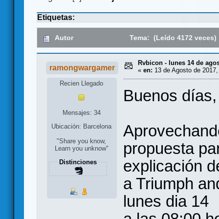
Etiquetas:
Autor
Tema: (Leído 4172 veces)
Rvbicon - lunes 14 de ago
ramongwargamer
«
en:
13 de Agosto de 2017,
Recien Llegado
Buenos días,
Mensajes: 34
Aprovechando 
Ubicación: Barcelona
"Share you know,
propuesta par
Learn you unknow"
explicación d
Distinciones
a Triumph an
lunes dia 14
a las 08:00 h