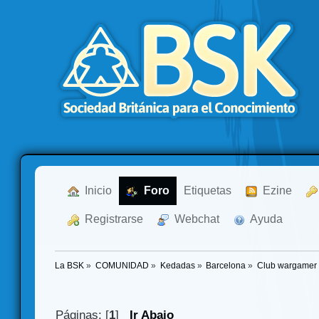
  Inicio
  Foro
Etiquetas
  Ezine
  Registrarse
  Webchat
  Ayuda
La BSK
»
COMUNIDAD
»
Kedadas
»
Barcelona
»
Club wargamer
Páginas: [
1
]
Ir Abajo