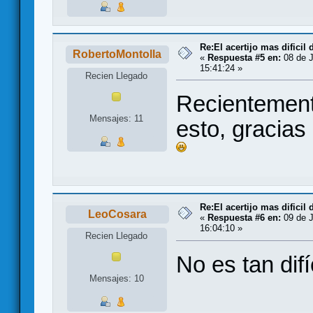
Re:El acertijo mas dificil
RobertoMontolla
«
Respuesta #5 en:
08 de J
15:41:24 »
Recien Llegado
Recientemente
Mensajes: 11
esto, gracias
Re:El acertijo mas dificil
LeoCosara
«
Respuesta #6 en:
09 de J
16:04:10 »
Recien Llegado
No es tan difí
Mensajes: 10