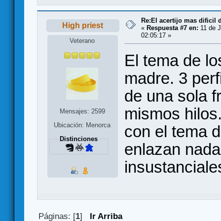
Re:El acertijo mas dificil
High priest
«
Respuesta #7 en:
11 de J
02:05:17 »
Veterano
El tema de lo
madre. 3 per
de una sola f
mismos hilos
Mensajes: 2599
Ubicación: Menorca
con el tema d
Distinciones
enlazan nada
insustanciale
Páginas: [
1
]
Ir Arriba