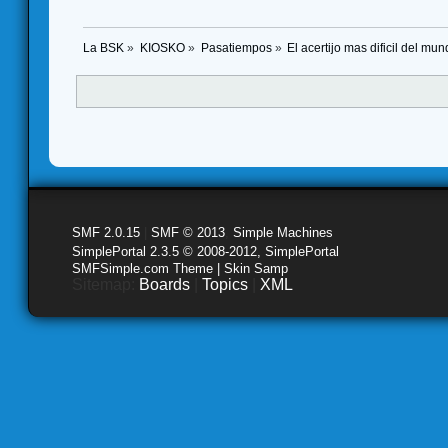
La BSK
»
KIOSKO
»
Pasatiempos
»
El acertijo mas dificil del mu
SMF 2.0.15
|
SMF © 2013
,
Simple Machines
SimplePortal 2.3.5 © 2008-2012, SimplePortal
SMFSimple.com Theme | Skin Samp
Sitemap:
Boards
|
Topics
|
XML