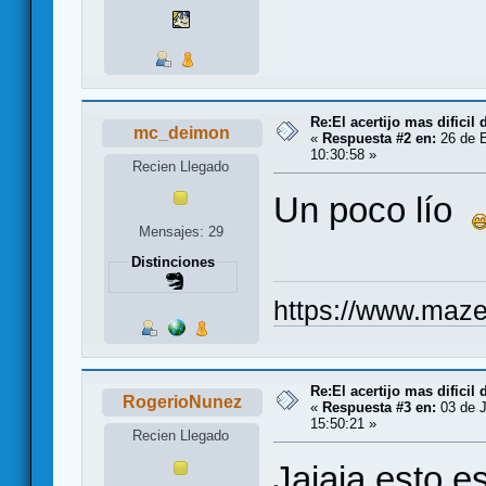
Re:El acertijo mas dificil
mc_deimon
«
Respuesta #2 en:
26 de E
10:30:58 »
Recien Llegado
Un poco lío
Mensajes: 29
Distinciones
https://www.maze
Re:El acertijo mas dificil
RogerioNunez
«
Respuesta #3 en:
03 de J
15:50:21 »
Recien Llegado
Jajaja esto e