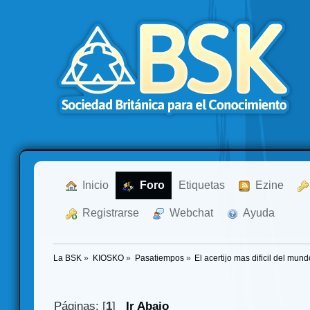
  Inicio
  Foro
Etiquetas
  Ezine
  Registrarse
  Webchat
  Ayuda
La BSK
»
KIOSKO
»
Pasatiempos
»
El acertijo mas dificil del mun
Páginas: [
1
]
Ir Abajo