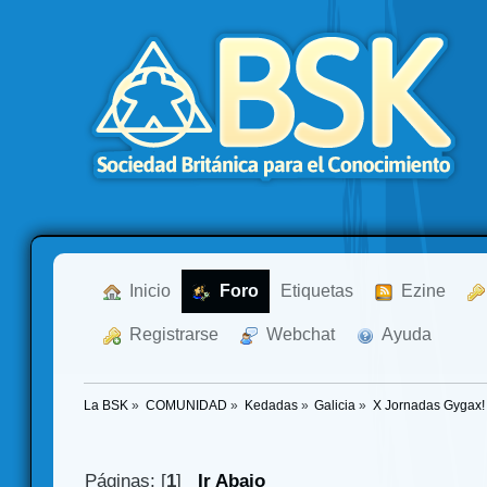
  Inicio
  Foro
Etiquetas
  Ezine
  Registrarse
  Webchat
  Ayuda
La BSK
»
COMUNIDAD
»
Kedadas
»
Galicia
»
X Jornadas Gygax!
Páginas: [
1
]
Ir Abajo