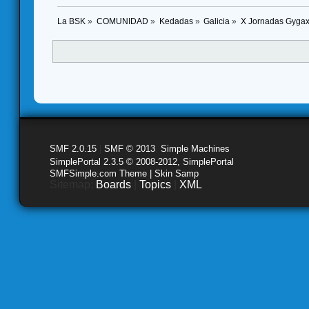
La BSK
»
COMUNIDAD
»
Kedadas
»
Galicia
»
X Jornadas Gygax
SMF 2.0.15
|
SMF © 2013
,
Simple Machines
SimplePortal 2.3.5 © 2008-2012, SimplePortal
SMFSimple.com Theme | Skin Samp
Sitemap:
Boards
|
Topics
|
XML