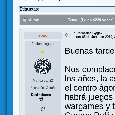
Etiquetas:
Autor
Tema: (Leído 4229 veces)
X Jornadas Gygax!
zoso
«
en:
05 de Junio de 2019, 
Recien Llegado
Buenas tarde
Nos complace
los años, la 
Mensajes: 22
el centro ágo
Ubicación: Coruña
habrá juegos 
Distinciones
wargames y t