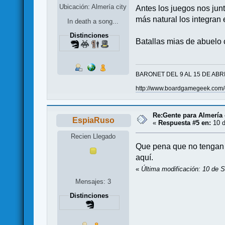
Ubicación: Almería city
Antes los juegos nos jun
más natural los integran 
In death a song...
Distinciones
Batallas mias de abuelo
BARONET DEL 9 AL 15 DE ABR
http://www.boardgamegeek.com
Re:Gente para Almería 
EspiaRuso
«
Respuesta #5 en:
10 d
Recien Llegado
Que pena que no tengan b
aquí.
«
Última modificación: 10 de 
Mensajes: 3
Distinciones