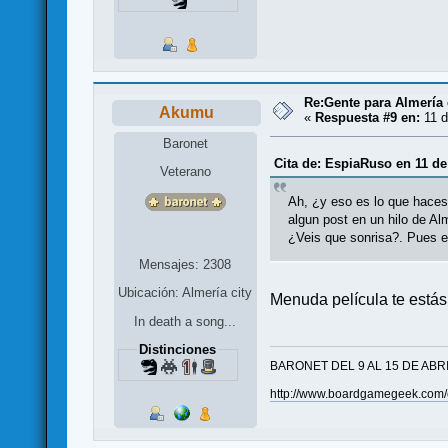
Re:Gente para Almería 
Akumu
«
Respuesta #9 en:
11 d
Baronet
Cita de: EspiaRuso en 11 de
Veterano
Ah, ¿y eso es lo que haces
algun post en un hilo de Al
¿Veis que sonrisa?. Pues es
Mensajes: 2308
Ubicación: Almería city
Menuda película te está
In death a song...
Distinciones
BARONET DEL 9 AL 15 DE ABR
http://www.boardgamegeek.com