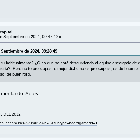
capital
e Septiembre de 2024, 09:47:49 »
 Septiembre de 2024, 09:28:49
 tu habitualmente? ¿O es que se está descubriendo al equipo encargado de d
mería?. Pero no te preocupes, o mejor dicho no os preocupeis, es de buen ro
o, de buen rollo.
s montando. Adios.
IL DEL 2012
/collection/user/Akumu?own=1&subtype=boardgame&ff=1