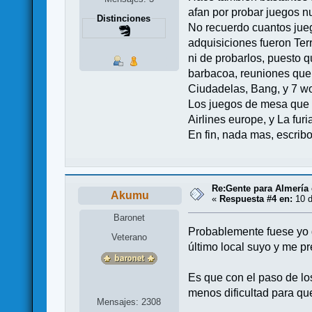
afan por probar juegos n
Distinciones
No recuerdo cuantos juego
adquisiciones fueron Terr
ni de probarlos, puesto
barbacoa, reuniones que 
Ciudadelas, Bang, y 7 w
Los juegos de mesa que m
Airlines europe, y La fur
En fin, nada mas, escribo 
Re:Gente para Almería 
Akumu
«
Respuesta #4 en:
10 d
Baronet
Probablemente fuese yo
Veterano
último local suyo y me p
Es que con el paso de lo
menos dificultad para qu
Mensajes: 2308