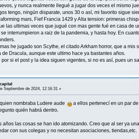
uevos, y nunca realmente llegué a jugar dos veces el mismo jueg
s tengo, ningún disparate, unos 30 o así, mi favorito sigue sie
aforming mars, Fief Francia 1429 y Alta tension: primeras chisp
 que las ultimas veces que jugué con mas gente fué en casa de
se interrumpieron a raiz de la pandemia, y hasta hoy. En cuant
onders.
as he jugado son Scythe, el citado Arkham horror, que a mis s
ia de Dracula, aunque este ultimo hace ya bastantes años.
por si el post y la idea siguen vigentes, si no es así, pues un s
capital
e Septiembre de 2024, 12:16:31 »
 quien nombraba Ludere aude
a ellos pertenecí en un par de
regunto quién habrá dentro.
s años las cosas se han ido atomizando. Creo que al ser ya una 
edar con sus colegas y no necesitan asociaciones, tiendas,etc.