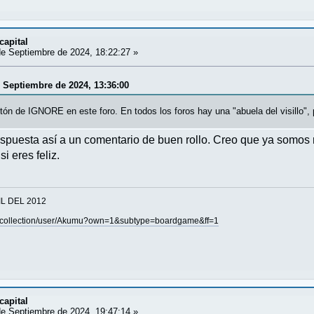
capital
e Septiembre de 2024, 18:22:27 »
 Septiembre de 2024, 13:36:00
ón de IGNORE en este foro. En todos los foros hay una "abuela del visillo", 
spuesta así a un comentario de buen rollo. Creo que ya somos m
i eres feliz.
IL DEL 2012
/collection/user/Akumu?own=1&subtype=boardgame&ff=1
capital
e Septiembre de 2024, 19:47:14 »