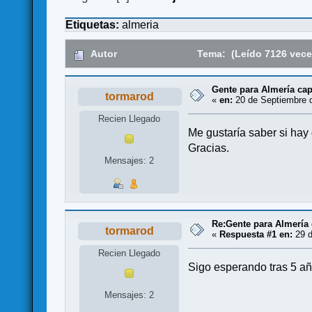
Etiquetas:
almeria
Autor
Tema: (Leído 7126 vece
Gente para Almería cap
tormarod
«
en:
20 de Septiembre d
Recien Llegado
Me gustaría saber si hay
Gracias.
Mensajes: 2
Re:Gente para Almería 
tormarod
«
Respuesta #1 en:
29 d
Recien Llegado
Sigo esperando tras 5 añ
Mensajes: 2