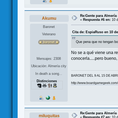
Re:Gente para Almería 
Akumu
«
Respuesta #6 en:
10 d
Baronet
Cita de: EspiaRuso en 10 de
Veterano
Que pena que no tengan bot
No se a qué viene una re
conocerla.....pero bueno, s
Mensajes: 2308
Ubicación: Almería city
In death a song...
BARONET DEL 9 AL 15 DE ABR
Distinciones
http://www.boardgamegeek.com
Re:Gente para Almería 
miluquitas
«
Respuesta #7 en:
10 d