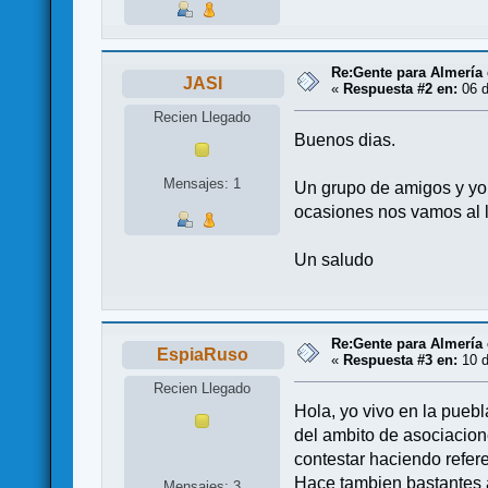
Re:Gente para Almería 
JASI
«
Respuesta #2 en:
06 d
Recien Llegado
Buenos dias.
Mensajes: 1
Un grupo de amigos y yo 
ocasiones nos vamos al lo
Un saludo
Re:Gente para Almería 
EspiaRuso
«
Respuesta #3 en:
10 d
Recien Llegado
Hola, yo vivo en la pueb
del ambito de asociacion
contestar haciendo refer
Hace tambien bastantes a
Mensajes: 3