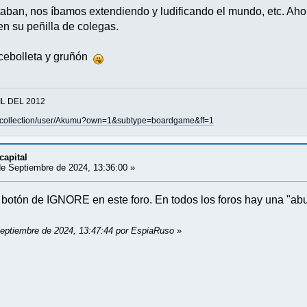
taban, nos íbamos extendiendo y ludificando el mundo, etc. Ah
en su peñilla de colegas.
 cebolleta y gruñón
IL DEL 2012
/collection/user/Akumu?own=1&subtype=boardgame&ff=1
capital
e Septiembre de 2024, 13:36:00 »
otón de IGNORE en este foro. En todos los foros hay una "abuel
Septiembre de 2024, 13:47:44 por EspiaRuso
»