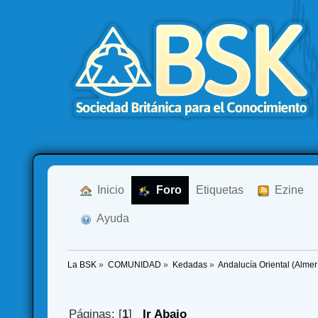
  Inicio
  Foro
Etiquetas
  Ezine
  Ayuda
La BSK
»
COMUNIDAD
»
Kedadas
»
Andalucía Oriental (Alme
Páginas: [
1
]
Ir Abajo