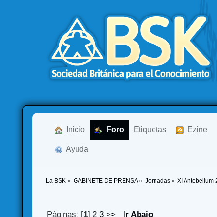
  Inicio
  Foro
Etiquetas
  Ezine
  Ayuda
La BSK
»
GABINETE DE PRENSA
»
Jornadas
»
XI Antebellum 
Páginas: [
1
]
2
3
>>
Ir Abajo