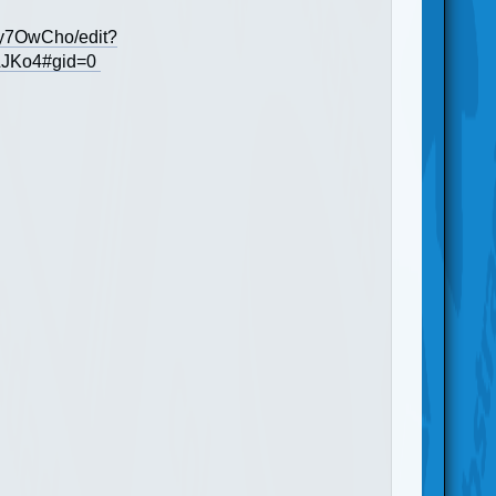
y7OwCho/edit?
LJKo4#gid=0