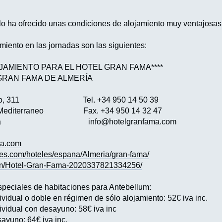
o ha ofrecido unas condiciones de alojamiento muy ventajosas p
miento en las jornadas son las siguientes:
JAMIENTO PARA EL HOTEL GRAN FAMA****
L GRAN FAMA DE ALMERÍA
rraneo, 311 Tel. +34 950 14 50 39
al Mediterraneo Fax. +34 950 14 32 47
ería - España
info@hotelgranfama.com
ma.com
les.com/hoteles/espana/Almeria/gran-fama/
om/Hotel-Gran-Fama-2020337821334256/
speciales de habitaciones para Antebellum:
vidual o doble en régimen de sólo alojamiento: 52€ iva inc.
ividual con desayuno: 58€ iva inc
ayuno: 64€ iva inc.