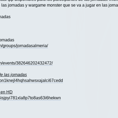
 las jornadas y wargame monster que se va a jugar en las jorn
rnadas
jornadas
m/groups/jornadasalmeria/
om/events/382646202432472/
e las jornadas
5pn1knejl4hqhsahwsxajalci67cedd
s en HD
n3isjpyi781xla8p7to8as63i6hekwn