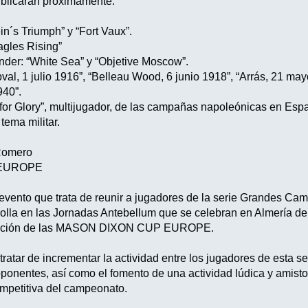
ublicarán próximamente.
n´s Triumph” y “Fort Vaux”.
agles Rising”
er: “White Sea” y “Objetive Moscow”.
val, 1 julio 1916”, “Belleau Wood, 6 junio 1918”, “Arrás, 21 ma
940”.
for Glory”, multijugador, de las campañas napoleónicas en Es
tema militar.
 Romero
 EUROPE
vento que trata de reunir a jugadores de la serie Grandes Ca
olla en las Jornadas Antebellum que se celebran en Almería de
dición de las MASON DIXON CUP EUROPE.
 tratar de incrementar la actividad entre los jugadores de esta se
ponentes, así como el fomento de una actividad lúdica y amist
ompetitiva del campeonato.