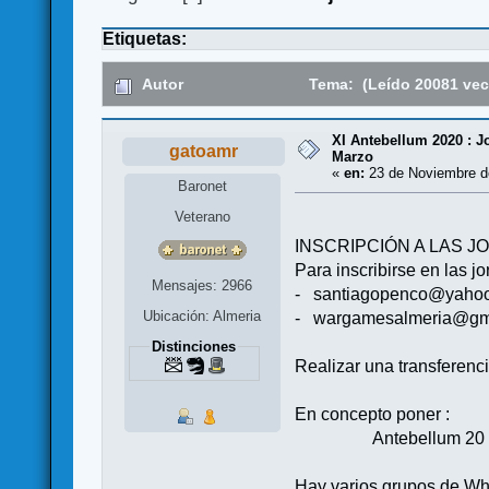
Etiquetas:
Autor
Tema: (Leído 20081 vec
XI Antebellum 2020 : J
gatoamr
Marzo
«
en:
23 de Noviembre de
Baronet
Veterano
INSCRIPCIÓN A LAS J
Para inscribirse en las j
Mensajes: 2966
-
santiagopenco@yaho
Ubicación: Almeria
-
wargamesalmeria@gm
Distinciones
Realizar una transferenci
En concepto poner :
Antebellum 20 + n
Hay varios grupos de Wha