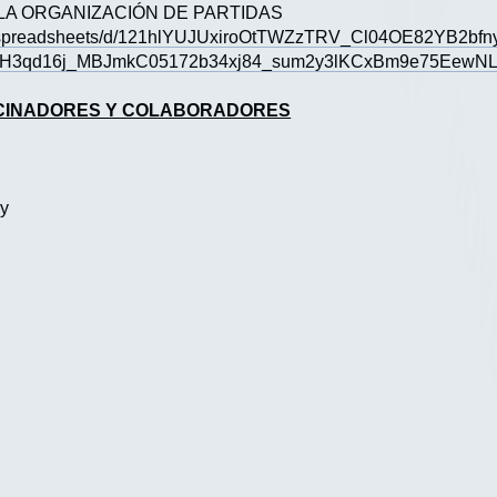
LA ORGANIZACIÓN DE PARTIDAS
om/spreadsheets/d/121hlYUJUxiroOtTWZzTRV_Cl04OE82YB2bfn
EBZH3qd16j_MBJmkC05172b34xj84_sum2y3lKCxBm9e75EewN
OCINADORES Y COLABORADORES
y