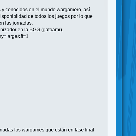
s y conocidos en el mundo wargamero, así
isponiblidad de todos los juegos por lo que
en las jornadas.
anizador en la BGG (gatoamr).
ry=large&ff=1
jornadas los wargames que están en fase final