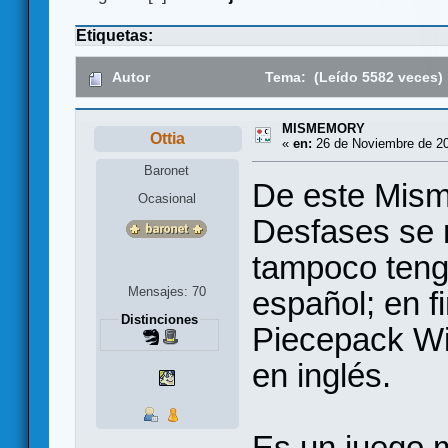
Etiquetas:
Autor
Tema: (Leído 5582 veces)
MISMEMORY
Ottia
«
en:
26 de Noviembre de 20
Baronet
De este Mism
Ocasional
Desfases se 
tampoco tengo
Mensajes: 70
español; en fi
Distinciones
Piecepack Wik
en inglés.
Es un juego m