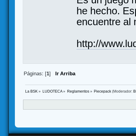
he hecho. Esp
encuentre al 
http://www.l
Páginas: [
1
]
Ir Arriba
La BSK
»
LUDOTECA
»
Reglamentos
»
Piecepack
(Moderador:
B