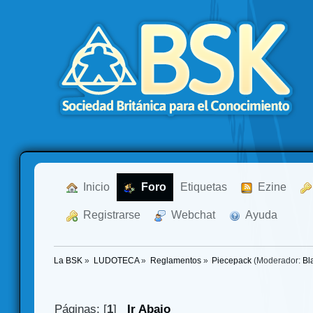
  Inicio
  Foro
Etiquetas
  Ezine
  Registrarse
  Webchat
  Ayuda
La BSK
»
LUDOTECA
»
Reglamentos
»
Piecepack
(Moderador:
Bl
Páginas: [
1
]
Ir Abajo