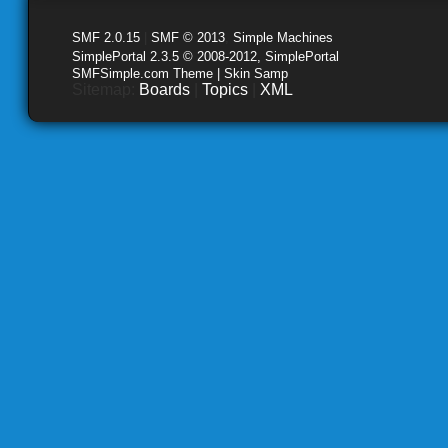
SMF 2.0.15
|
SMF © 2013
,
Simple Machines
SimplePortal 2.3.5 © 2008-2012, SimplePortal
SMFSimple.com Theme | Skin Samp
Sitemap:
Boards
|
Topics
|
XML