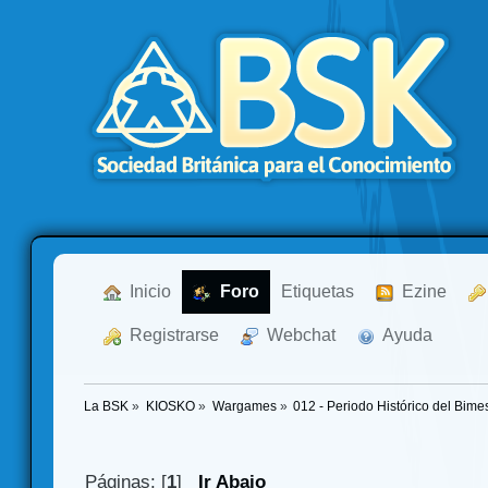
  Inicio
  Foro
Etiquetas
  Ezine
  Registrarse
  Webchat
  Ayuda
La BSK
»
KIOSKO
»
Wargames
»
012 - Periodo Histórico del Bim
Páginas: [
1
]
Ir Abajo