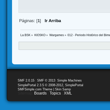
Páginas: [
1
]
Ir Arriba
La BSK
»
KIOSKO
»
Wargames
»
012 - Periodo Histórico del Bi
SMF 2.0.15
|
SMF © 2013
,
Simple Machines
SimplePortal 2.3.5 © 2008-2012, SimplePortal
SMFSimple.com Theme | Skin Samp
Sitemap:
Boards
|
Topics
|
XML