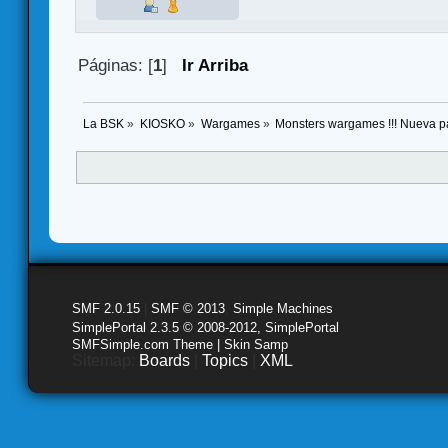
Páginas: [
1
]
Ir Arriba
La BSK
»
KIOSKO
»
Wargames
»
Monsters wargames !!! Nueva 
SMF 2.0.15
|
SMF © 2013
,
Simple Machines
SimplePortal 2.3.5 © 2008-2012, SimplePortal
SMFSimple.com Theme | Skin Samp
Sitemap:
Boards
|
Topics
|
XML