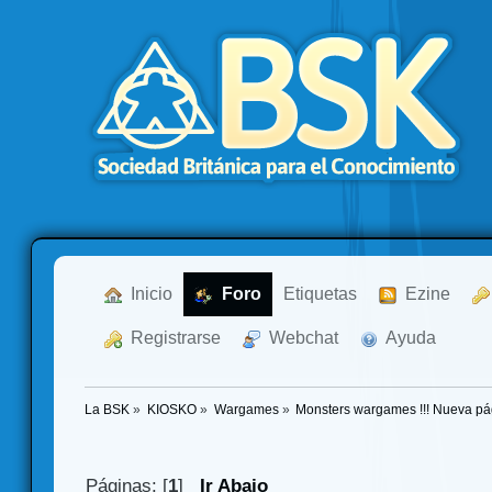
  Inicio
  Foro
Etiquetas
  Ezine
  Registrarse
  Webchat
  Ayuda
La BSK
»
KIOSKO
»
Wargames
»
Monsters wargames !!! Nueva p
Páginas: [
1
]
Ir Abajo