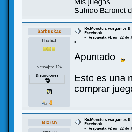
Mis juegos
.
Sufrido Baronet d
Re:Monsters wargames !!!
barbuskas
Facebook
«
Respuesta #1 en:
22 de J
Habitual
»
Apuntado
Mensajes: 124
Esto es una 
Distinciones
comprar juego
Re:Monsters wargames !!!
Blorsh
Facebook
«
Respuesta #2 en:
22 de J
Veterano