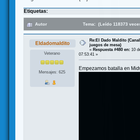
Etiquetas:
Autor
Tema: (Leído 118373 vece
Re:El Dado Maldito (Canal
Eldadomaldito
juegos de mesa)
«
Respuesta #480 en:
10 de
Veterano
07:53:41 »
Empezamos batalla en Mid
Mensajes: 625