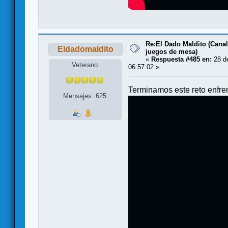
Re:El Dado Maldito (Canal
Eldadomaldito
juegos de mesa)
«
Respuesta #485 en:
28 de
Veterano
06:57:02 »
Terminamos este reto enfre
Mensajes: 625