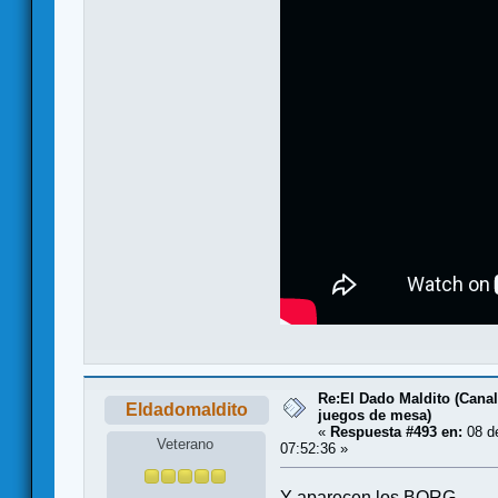
Re:El Dado Maldito (Canal
Eldadomaldito
juegos de mesa)
«
Respuesta #493 en:
08 de
Veterano
07:52:36 »
Y aparecen los BORG