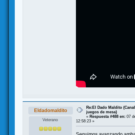
Re:El Dado Maldito (Canal
Eldadomaldito
juegos de mesa)
«
Respuesta #488 en:
07 de
Veterano
12:58:23 »
Seguimos avanzando ambas