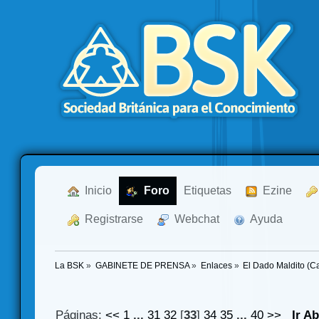
  Inicio
  Foro
Etiquetas
  Ezine
  Registrarse
  Webchat
  Ayuda
La BSK
»
GABINETE DE PRENSA
»
Enlaces
»
El Dado Maldito (C
Páginas:
<<
1
...
31
32
[
33
]
34
35
...
40
>>
Ir A