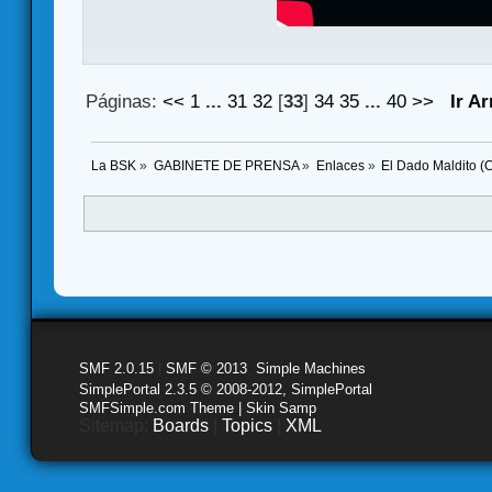
Páginas:
<<
1
...
31
32
[
33
]
34
35
...
40
>>
Ir Ar
La BSK
»
GABINETE DE PRENSA
»
Enlaces
»
El Dado Maldito (
SMF 2.0.15
|
SMF © 2013
,
Simple Machines
SimplePortal 2.3.5 © 2008-2012, SimplePortal
SMFSimple.com Theme | Skin Samp
Sitemap:
Boards
|
Topics
|
XML