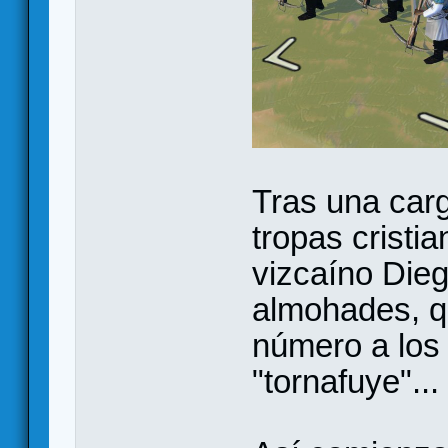
Tras una carg
tropas cristi
vizcaíno Die
almohades, q
número a los c
"tornafuye"...