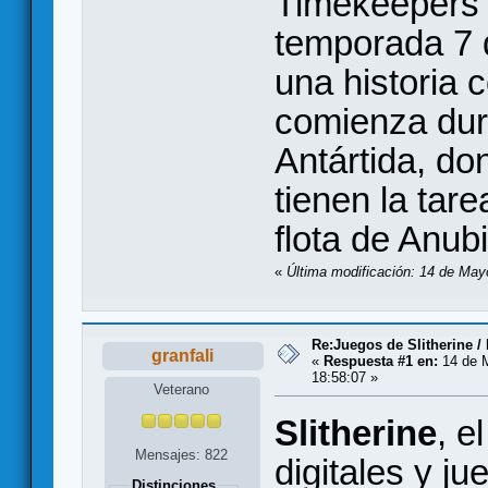
Timekeepers p
temporada 7 
una historia 
comienza dura
Antártida, d
tienen la tar
flota de Anubi
«
Última modificación: 14 de Mayo
Re:Juegos de Slitherine /
granfali
«
Respuesta #1 en:
14 de 
18:58:07 »
Veterano
Slitherine
, e
Mensajes: 822
digitales y j
Distinciones