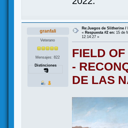
2022.
Re:Juegos de Slitherine /
granfali
«
Respuesta #2 en:
15 de 
12:14:27 »
Veterano
FIELD OF
Mensajes: 822
- RECONQ
Distinciones
DE LAS 