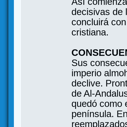
Así comienza
decisivas de 
concluirá con
cristiana.
CONSECUE
Sus consecuen
imperio almo
declive. Pront
de Al-Andalu
quedó como el
península. En
reemplazados