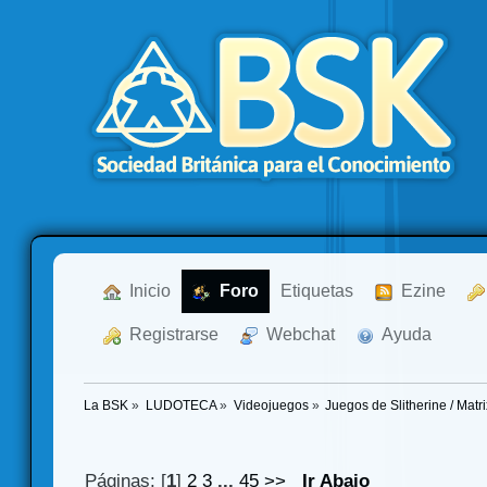
  Inicio
  Foro
Etiquetas
  Ezine
  Registrarse
  Webchat
  Ayuda
La BSK
»
LUDOTECA
»
Videojuegos
»
Juegos de Slitherine / Mat
Páginas: [
1
]
2
3
...
45
>>
Ir Abajo