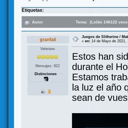
Etiquetas:
Autor
Tema: (Leído 146122 vece
Juegos de Slitherine / Ma
granfali
«
en:
14 de Mayo de 2021, 
Veterano
Estos han si
durante el H
Mensajes: 822
Estamos trab
Distinciones
la luz el año
sean de vues