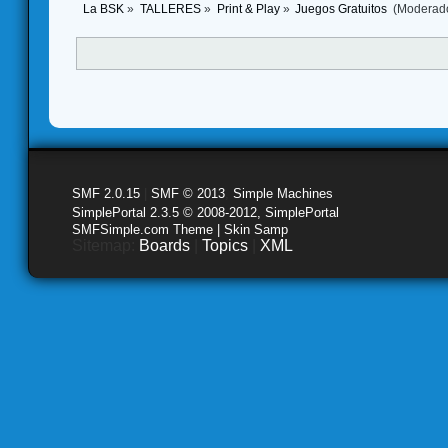
La BSK
»
TALLERES
»
Print & Play
»
Juegos Gratuitos 
(Moderad
SMF 2.0.15
|
SMF © 2013
,
Simple Machines
SimplePortal 2.3.5 © 2008-2012, SimplePortal
SMFSimple.com Theme | Skin Samp
Sitemap:
Boards
|
Topics
|
XML