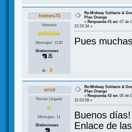
Re:Midway Solitarie & Gre
holmes70
Plan Orange
«
Respuesta #1 en:
07 de O
Veterano
23:33:34 »
Pues muchas 
Mensajes: 1130
Distinciones
Re:Midway Solitarie & Gre
arrail
Plan Orange
«
Respuesta #2 en:
05 de D
Recien Llegado
15:53:59 »
Buenos días!
Mensajes: 11
Enlace de las
Distinciones