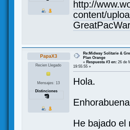
http://www.w
content/uplo
GreatPacWar
Re:Midway Solitarie & Gre
PapaX3
Plan Orange
«
Respuesta #3 en:
26 de 
Recien Llegado
19:55:55 »
Hola.
Mensajes: 13
Distinciones
Enhorabuena 
He bajado el