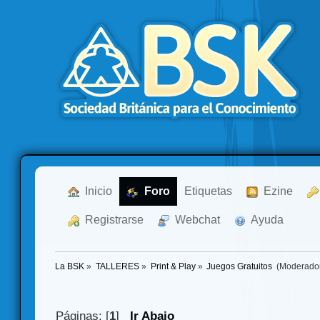
  Inicio
  Foro
Etiquetas
  Ezine
  Registrarse
  Webchat
  Ayuda
La BSK
»
TALLERES
»
Print & Play
»
Juegos Gratuitos 
(Moderado
Páginas: [
1
]
Ir Abajo