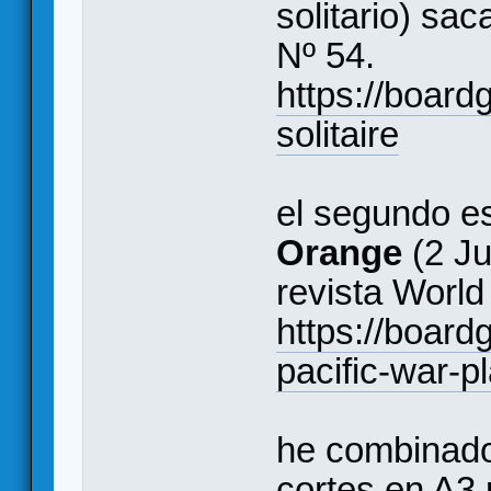
solitario) sa
Nº 54.
https://boa
solitaire
el segundo e
Orange
(2 Ju
revista World
https://boar
pacific-war-p
he combinad
cortes en A3 