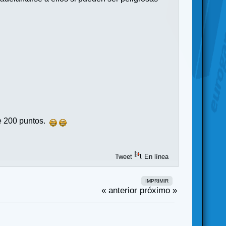
ue 200 puntos.
Tweet
En línea
IMPRIMIR
« anterior
próximo »