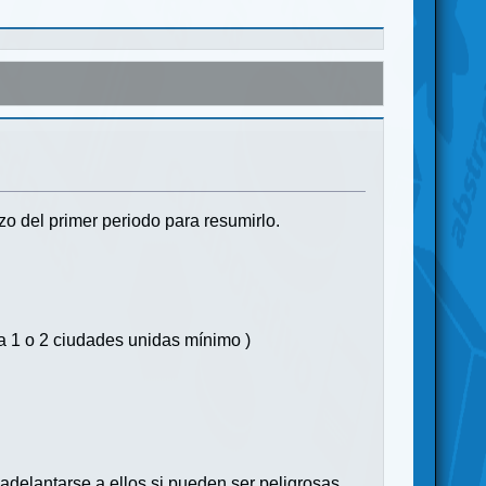
zo del primer periodo para resumirlo.
da 1 o 2 ciudades unidas mínimo )
 adelantarse a ellos si pueden ser peligrosas