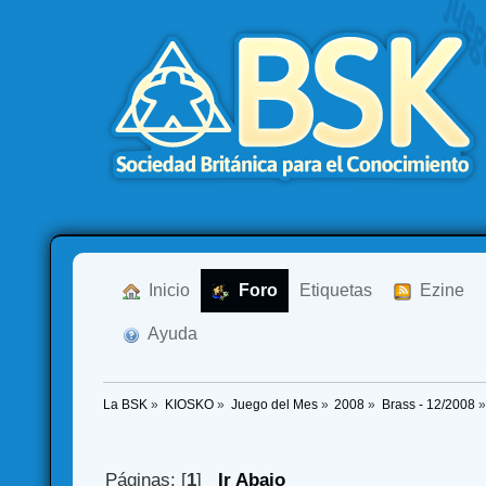
  Inicio
  Foro
Etiquetas
  Ezine
  Ayuda
La BSK
»
KIOSKO
»
Juego del Mes
»
2008
»
Brass - 12/2008
Páginas: [
1
]
Ir Abajo