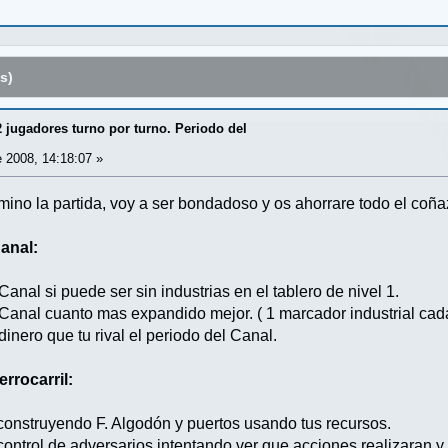
s)
 jugadores turno por turno. Periodo del
 2008, 14:18:07 »
mino la partida, voy a ser bondadoso y os ahorrare todo el coña
anal:
Canal si puede ser sin industrias en el tablero de nivel 1.
l Canal cuanto mas expandido mejor. ( 1 marcador industrial ca
nero que tu rival el periodo del Canal.
rrocarril:
onstruyendo F. Algodón y puertos usando tus recursos.
control de adversarios intentando ver que acciones realizaran y