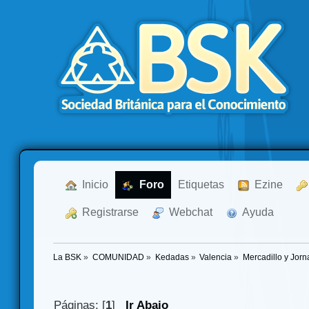
  Inicio
  Foro
Etiquetas
  Ezine
  Registrarse
  Webchat
  Ayuda
La BSK
»
COMUNIDAD
»
Kedadas
»
Valencia
»
Mercadillo y Jor
Páginas: [
1
]
Ir Abajo