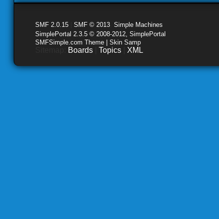
SMF 2.0.15
|
SMF © 2013
,
Simple Machines
SimplePortal 2.3.5 © 2008-2012, SimplePortal
SMFSimple.com Theme | Skin Samp
Sitemap:
Boards
|
Topics
|
XML