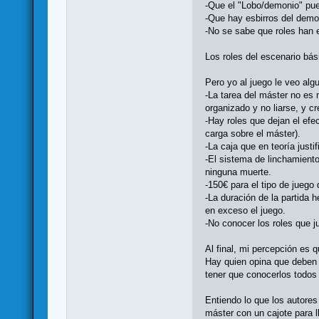
-Que el "Lobo/demonio" pu
-Que hay esbirros del demo
-No se sabe que roles han e
Los roles del escenario bá
Pero yo al juego le veo al
-La tarea del máster no es 
organizado y no liarse, y 
-Hay roles que dejan el efe
carga sobre el máster).
-La caja que en teoría justi
-El sistema de linchamient
ninguna muerte.
-150€ para el tipo de juego
-La duración de la partida 
en exceso el juego.
-No conocer los roles que j
Al final, mi percepción es 
Hay quien opina que deben 
tener que conocerlos todos 
Entiendo lo que los autores
máster con un cajote para l