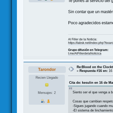
Te pones al servicio del 
Sin contar que un mastér
Poco agradecidos estamos 
Al Filler de la Noticia:
https://labsk.net/index.php?boa
Grupo difusión en Telegram:
t.me/AlFillerdelaNoticica
Re:Blood on the Clock
Tarondor
«
Respuesta #16 en:
16 
Recien Llegado
Cita de: kesulin en 16 de Ma
Siento ser el que venga a b
Mensajes: 2
Cosas que cambian respeto
-Sigues jugando cuando mue
-El sistema de linchamient