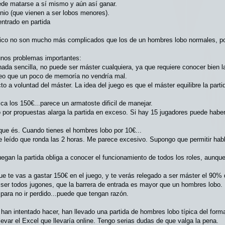
ede matarse a sí mismo y aún así ganar.
nio (que vienen a ser lobos menores).
ntrado en partida
sico no son mucho más complicados que los de un hombres lobo normales, po
gunos problemas importantes:
nada sencilla, no puede ser máster cualquiera, ya que requiere conocer bien la
creo que un poco de memoría no vendría mal.
cto a voluntad del máster. La idea del juego es que el máster equilibre la par
fica los 150€...parece un armatoste dificil de manejar.
o por propuestas alarga la partida en exceso. Si hay 15 jugadores puede hab
 que és. Cuando tienes el hombres lobo por 10€...
he leído que ronda las 2 horas. Me parece excesivo. Supongo que permitir hab
uegan la partida obliga a conocer el funcionamiento de todos los roles, aunque
que te vas a gastar 150€ en el juego, y te verás relegado a ser máster el 90% 
ser todos jugones, que la barrera de entrada es mayor que un hombres lobo. 
para no ir perdido...puede que tengan razón.
 han intentado hacer, han llevado una partida de hombres lobo típica del format
levar el Excel que llevaría online. Tengo serias dudas de que valga la pena.