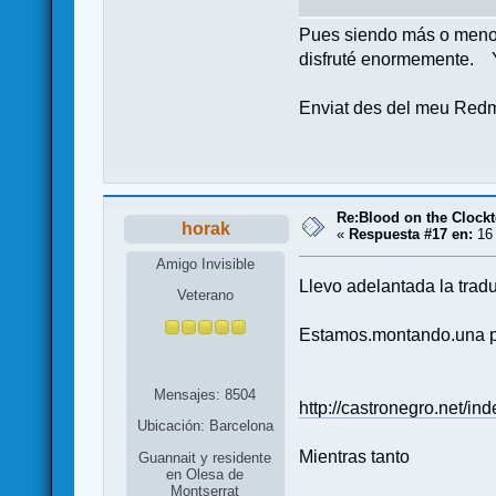
Pues siendo más o menos 
disfruté enormemente. Ya
Enviat des del meu Redm
Re:Blood on the Clock
horak
«
Respuesta #17 en:
16 
Amigo Invisible
Llevo adelantada la tradu
Veterano
Estamos.montando.una pa
Mensajes: 8504
http://castronegro.net/
Ubicación: Barcelona
Mientras tanto
Guannait y residente
en Olesa de
Montserrat