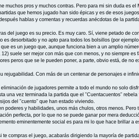
tiene muchos pros y muchos contras. Pero para mi sin dud
artidas que hemos jugado han sido épicas y es de esos juegos,
 después hablas y comentas y recuerdas anécdotas de la partida
as del juego es su precio. Es muy caro. Sí, viene petado de co
io es desorbitado y no apto para todos los bolsillos (por ejemplo,
 que es un juego que, aunque funciona bien a un amplio número 
a 12) suele ser mejor con más que con menos, y no siempre es fá
es peros que se le pueden poner, a parte, obvio está, de no exi
u rejugabilidad. Con más de un centenar de personajes e infinid
liminación de jugadores permite a todo el mundo no solo disfrutar
asta una vez terminada la partida que el "Cuentacuentos" rebela to
sijos del "cuento" que han estado viviendo.
en poderes y habilidades, unos más chulos, otros menos. Pero 
ación perfecta, por lo que no se puede ganar por mera deducción
lemento eminentemente social es para mi lo que hace brillar a e
i te compras el juego, acabarás dirigiendo la mayoría de parti