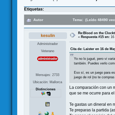
Etiquetas:
Autor
Tema: (Leído 48490 vec
Re:Blood on the Clock
kesulin
«
Respuesta #15 en:
16 
Administrador
Cita de: Laister en 16 de Ma
Veterano
Yo no lo jugué, pero vi var
también. Puedes verlo como
Eso sí, es un juego para es
Mensajes: 2733
juego de rol (no te compras 
Ubicación: Mallorca
La comparación con un má
Distinciones
que se me ocurre para el
Te gastas un dineral en m
Te preparas la partida (as