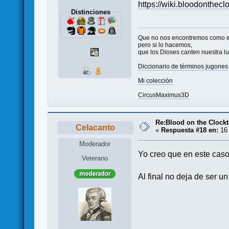
https://wiki.bloodonthe
Distinciones
Que no nos encontremos como 
pero si lo hacemos,
que los Dioses canten nuestra l
Diccionario de términos jugones
Mi colección
CircusMaximus3D
Re:Blood on the Clock
Celacanto
«
Respuesta #18 en:
16 
Moderador
Yo creo que en este caso 
Veterano
Al final no deja de ser u