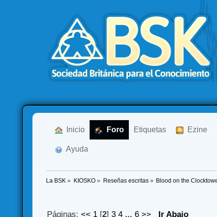
  Inicio
  Foro
Etiquetas
  Ezine
  Ayuda
La BSK
»
KIOSKO
»
Reseñas escritas
»
Blood on the Clocktow
Páginas:
<<
1
[
2
]
3
4
...
6
>>
Ir Abajo