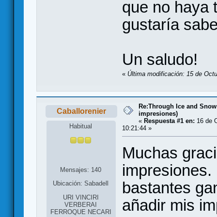
que no haya 
gustaría sabe
Un saludo!
«
Última modificación: 15 de Oct
Re:Through Ice and Snow
Caballorenier
impresiones)
«
Respuesta #1 en:
16 de O
Habitual
10:21:44 »
Muchas graci
impresiones. 
Mensajes: 140
bastantes gan
Ubicación: Sabadell
URI VINCIRI
añadir mis i
VERBERAI
FERROQUE NECARI