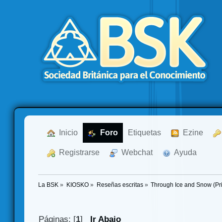
  Inicio
  Foro
Etiquetas
  Ezine
  Registrarse
  Webchat
  Ayuda
La BSK
»
KIOSKO
»
Reseñas escritas
»
Through Ice and Snow (Pr
Páginas: [
1
]
Ir Abajo