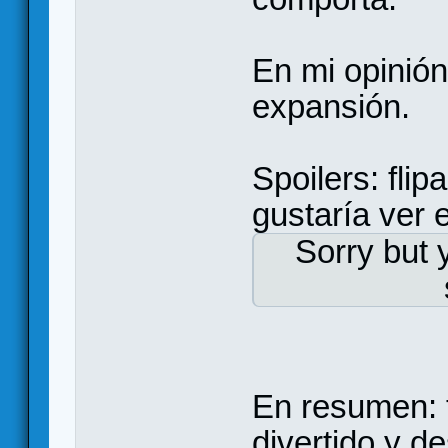
En mi opinión
expansión.
Spoilers: fli
gustaría ver 
Sorry but 
En resumen: t
divertido y d