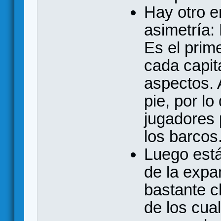
Hay otro e
asimetría:
Es el prim
cada capit
aspectos. 
pie, por l
jugadores
los barcos
Luego está 
de la expa
bastante c
de los cua