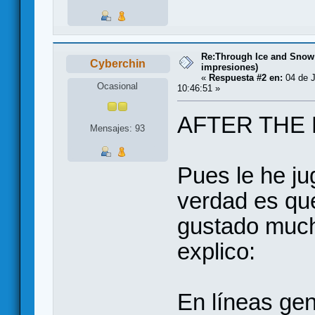
Re:Through Ice and Snow
Cyberchin
impresiones)
«
Respuesta #2 en:
04 de J
Ocasional
10:46:51 »
AFTER THE
Mensajes: 93
Pues le he ju
verdad es qu
gustado much
explico:
En líneas gen