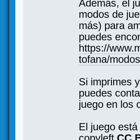
Además, el j
modos de jue
más) para amp
puedes encon
https://www.
tofana/modos
Si imprimes y
puedes conta
juego en los 
El juego está 
copyleft
CC B