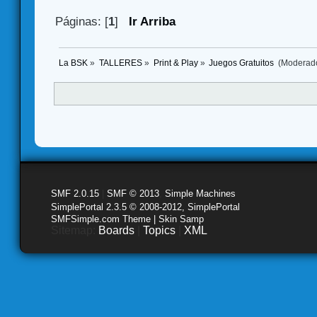
Páginas: [
1
]
Ir Arriba
La BSK
»
TALLERES
»
Print & Play
»
Juegos Gratuitos 
(Moderad
SMF 2.0.15
|
SMF © 2013
,
Simple Machines
SimplePortal 2.3.5 © 2008-2012, SimplePortal
SMFSimple.com Theme | Skin Samp
Sitemap:
Boards
|
Topics
|
XML