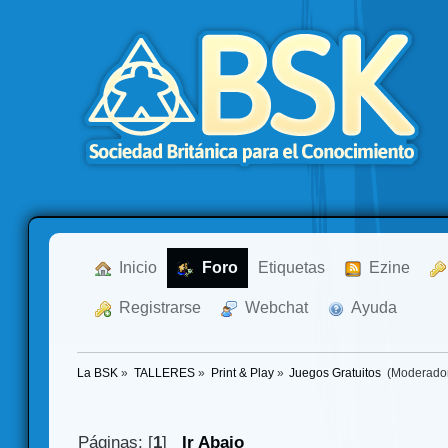
  Inicio
  Foro
Etiquetas
  Ezine
  Registrarse
  Webchat
  Ayuda
La BSK
»
TALLERES
»
Print & Play
»
Juegos Gratuitos 
(Moderado
Páginas: [
1
]
Ir Abajo