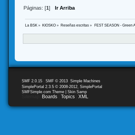
Páginas: [
1
]
Ir Arriba
La BSK
»
KIOSKO
»
Reseñas escritas
»
 FEST SEASON - Green As
SMF 2.0.15
|
SMF © 2013
,
Simple Machines
SimplePortal 2.3.5 © 2008-2012, SimplePortal
SMFSimple.com Theme | Skin Samp
Sitemap:
Boards
|
Topics
|
XML