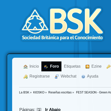
  Inicio
  Foro
Etiquetas
  Ezine
  Registrarse
  Webchat
  Ayuda
La BSK
»
KIOSKO
»
Reseñas escritas
»
 FEST SEASON - Green Astr
Páginas: [
1
]
Ir Abajo