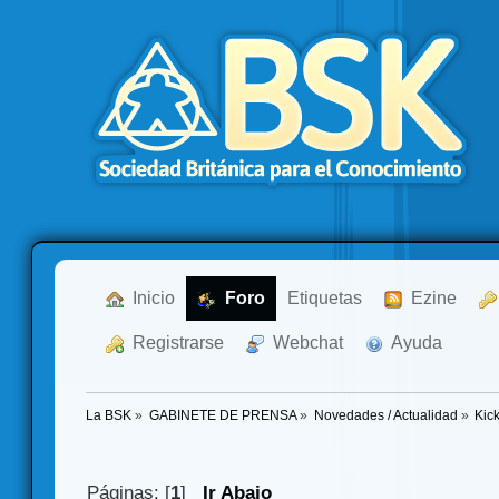
  Inicio
  Foro
Etiquetas
  Ezine
  Registrarse
  Webchat
  Ayuda
La BSK
»
GABINETE DE PRENSA
»
Novedades / Actualidad
»
Kick
Páginas: [
1
]
Ir Abajo