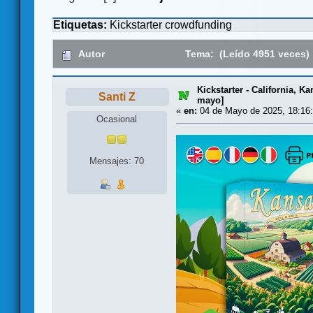
Etiquetas:
Kickstarter
crowdfunding
Autor
Tema: (Leído 4951 veces)
Kickstarter - California, K
Santi Z
mayo]
«
en:
04 de Mayo de 2025, 18:16:
Ocasional
Mensajes: 70