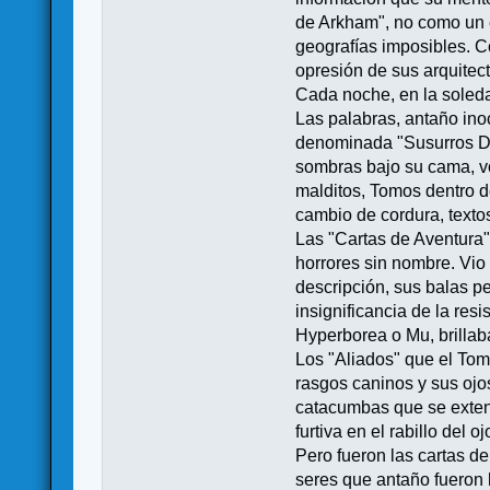
de Arkham", no como un ed
geografías imposibles. Co
opresión de sus arquitec
Cada noche, en la soleda
Las palabras, antaño ino
denominada "Susurros De
sombras bajo su cama, vo
malditos, Tomos dentro d
cambio de cordura, texto
Las "Cartas de Aventura"
horrores sin nombre. Vio
descripción, sus balas p
insignificancia de la re
Hyperborea o Mu, brillab
Los "Aliados" que el To
rasgos caninos y sus ojos
catacumbas que se extend
furtiva en el rabillo del oj
Pero fueron las cartas d
seres que antaño fueron 