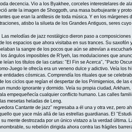
oda decencia. Vio a los Byakhee, corceles interestelares de 
ció ante la imagen de Shoggoth, una masa burbujeante y protop
ulantes que eran la antítesis de toda música. Y en los márgenes
ustraciones, atisbo la silueta de los Grandes Antiguos, seres c
 Las melodías de jazz nostálgico dieron paso a composiciones a
e los espacios que ahora visitaba en sus trances. Su saxofón ya 
elaban la sangre de los pocos que aún se atrevían a escucharl
los ángulos imposibles de R'lyeh, las modulaciones que anunc
e leían los títulos de las cartas: "El Fin se Acerca", "Pacto Oscu
omo-Juego le ofrecía era un veneno dulce y adictivo. Veía los h
 entidades cósmicas. Comprendía los rituales que se celebraba
e los ciclos que regían el despertar de los Primigenios, de las 
e un mundo ignorante y dormido. Veía su propia ciudad, Arkha
la empequeñecía cualquier conflicto humano. Las calles famili
las mesetas heladas de Leng.
dora Cantante de jazz" regresaba a él una y otra vez, pero ah
uello que yace más allá de las estrellas guardianas. El "Estudi
, su mente destrozada por un único vistazo a la verdad última. 
nnombrable, su rebelión dirigida ahora contra las frágiles barr