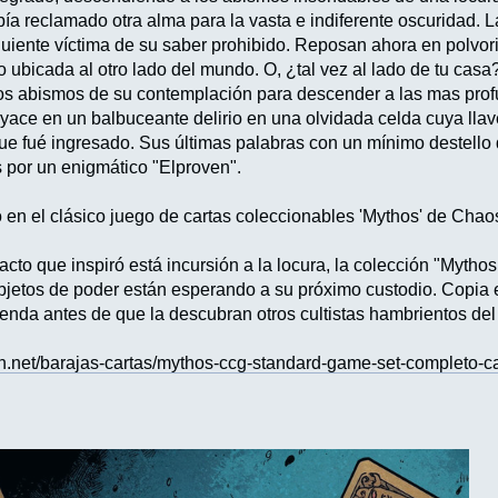
ía reclamado otra alma para la vasta e indiferente oscuridad. 
iguiente víctima de su saber prohibido. Reposan ahora en polvor
ubicada al otro lado del mundo. O, ¿tal vez al lado de tu casa
os abismos de su contemplación para descender a las mas prof
a yace en un balbuceante delirio en una olvidada celda cuya lla
 que fué ingresado. Sus últimas palabras con un mínimo destello
 por un enigmático "Elproven".
o en el clásico juego de cartas coleccionables 'Mythos' de Chao
facto que inspiró está incursión a la locura, la colección "Myth
objetos de poder están esperando a su próximo custodio. Copia
ienda antes de que la descubran otros cultistas hambrientos del 
on.net/barajas-cartas/mythos-ccg-standard-game-set-completo