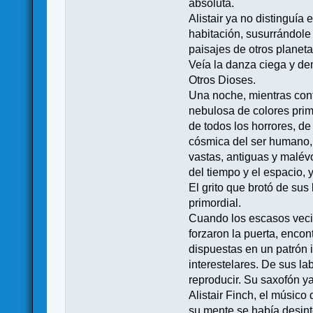
absoluta.
Alistair ya no distinguía
habitación, susurrándol
paisajes de otros planeta
Veía la danza ciega y de
Otros Dioses.
Una noche, mientras con
nebulosa de colores primo
de todos los horrores, de
cósmica del ser humano, 
vastas, antiguas y malév
del tiempo y el espacio, 
El grito que brotó de sus
primordial.
Cuando los escasos veci
forzaron la puerta, encon
dispuestas en un patrón 
interestelares. De sus l
reproducir. Su saxofón ya
Alistair Finch, el músic
su mente se había desint