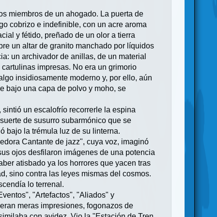
 los miembros de un ahogado. La puerta de
o cobrizo e indefinible, con un acre aroma
cial y fétido, preñado de un olor a tierra
obre un altar de granito manchado por líquidos
a: un archivador de anillas, de un material
e cartulinas impresas. No era un grimorio
lgo insidiosamente moderno y, por ello, aún
le bajo una capa de polvo y moho, se
sintió un escalofrío recorrerle la espina
 suerte de susurro subarmónico que se
ó bajo la trémula luz de su linterna.
edora Cantante de jazz", cuya voz, imaginó
 sus ojos desfilaron imágenes de una potencia
aber atisbado ya los horrores que yacen tras
ad, sino contra las leyes mismas del cosmos.
cendía lo terrenal.
ventos", "Artefactos", "Aliados" y
, eran meras impresiones, fogonazos de
imilaba con avidez. Vio la "Estación de Tren