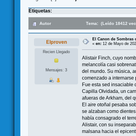
Etiquetas:
Autor
Tema: (Leído 18412 vec
El Canon de Sombras d
Elproven
«
en:
12 de Mayo de 202
Recien Llegado
Alistair Finch, cuyo nom
melancolía casi sobrenat
Mensajes: 3
del mundo. Su música, an
comenzado a internarse p
Fue esta sed insaciable d
Capilla Olvidada, un cam
afueras de Arkham, del q
El aire otoñal pesaba sob
se alzaban como dientes 
había consagrado el ter
Alistair, con su insepar
malsana hacia el epicent