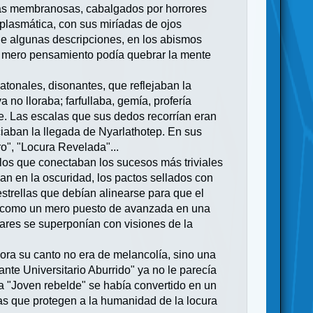
alas membranosas, cabalgados por horrores
lasmática, con sus miríadas de ojos
 de algunas descripciones, en los abismos
uyo mero pensamiento podía quebrar la mente
tonales, disonantes, que reflejaban la
no lloraba; farfullaba, gemía, profería
e. Las escalas que sus dedos recorrían eran
iaban la llegada de Nyarlathotep. En sus
ro", "Locura Revelada"...
ilos que conectaban los sucesos más triviales
n en la oscuridad, los pactos sellados con
estrellas que debían alinearse para que el
m, como un mero puesto de avanzada en una
ares se superponían con visiones de la
ora su canto no era de melancolía, sino una
ante Universitario Aburrido" ya no le parecía
La "Joven rebelde" se había convertido en un
eras que protegen a la humanidad de la locura