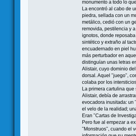
monumento a todo lo que
La encontró al cabo de u
piedra, sellada con un m
metálico, cedió con un gem
removida, pestilencia y a
ignotos, donde reposaba e
sintético y extraño al ta
encuadernado en piel hum
más perturbador en aquel
distinguían unas letras
Alistair, cuyo dominio de
dorsal. Aquel "juego", 
colaba por los intersticio
La primera cartulina que
Alistair, debía de arras
evocadora inusitada: un 
el velo de la realidad; 
Eran "Cartas de Investig
Pero fue al empezar a exa
"Monstruos", cuando el v
información que su mente