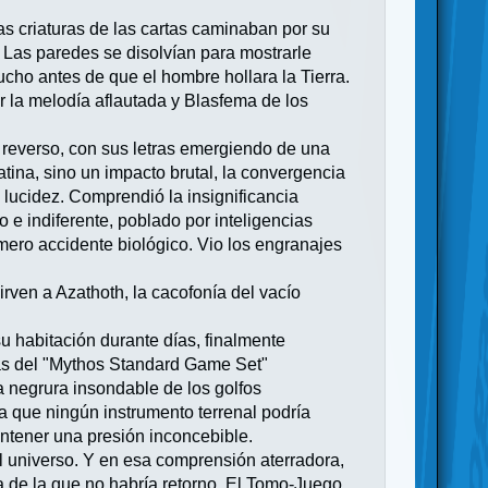
 Las criaturas de las cartas caminaban por su
Las paredes se disolvían para mostrarle
ucho antes de que el hombre hollara la Tierra.
r la melodía aflautada y Blasfema de los
everso, con sus letras emergiendo de una
tina, sino un impacto brutal, la convergencia
 lucidez. Comprendió la insignificancia
e indiferente, poblado por inteligencias
mero accidente biológico. Vio los engranajes
irven a Azathoth, la cacofonía del vacío
habitación durante días, finalmente
rtas del "Mythos Standard Game Set"
a negrura insondable de los golfos
a que ningún instrumento terrenal podría
ontener una presión inconcebible.
l universo. Y en esa comprensión aterradora,
 de la que no habría retorno. El Tomo-Juego,