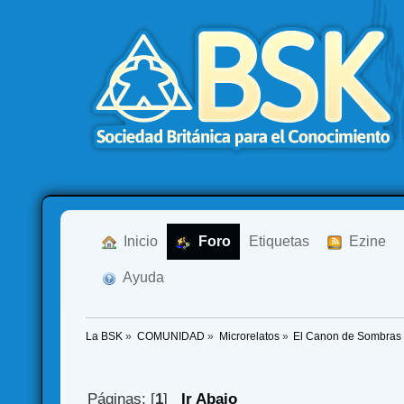
  Inicio
  Foro
Etiquetas
  Ezine
  Ayuda
La BSK
»
COMUNIDAD
»
Microrelatos
»
El Canon de Sombras d
Páginas: [
1
]
Ir Abajo