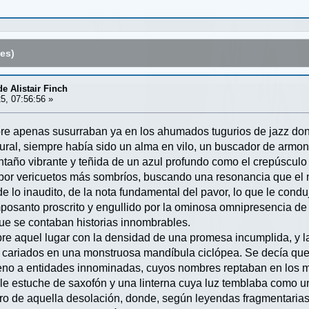
es)
e Alistair Finch
5, 07:56:56 »
bre apenas susurraban ya en los ahumados tugurios de jazz don
ural, siempre había sido un alma en vilo, un buscador de armo
taño vibrante y teñida de un azul profundo como el crepúsculo
or vericuetos más sombríos, buscando una resonancia que el m
e lo inaudito, de la nota fundamental del pavor, lo que le cond
posanto proscrito y engullido por la ominosa omnipresencia de 
ue se contaban historias innombrables.
re aquel lugar con la densidad de una promesa incumplida, y las
cariados en una monstruosa mandíbula ciclópea. Se decía que a
reno a entidades innominadas, cuyos nombres reptaban en los m
able estuche de saxofón y una linterna cuya luz temblaba como u
ro de aquella desolación, donde, según leyendas fragmentarias