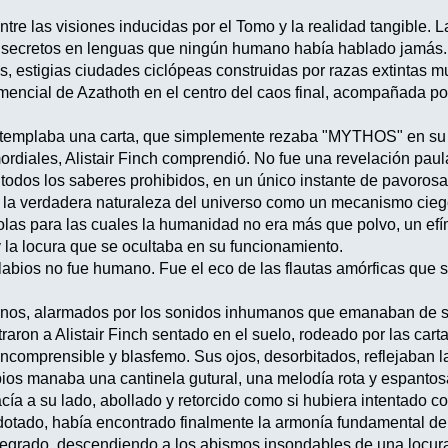
 entre las visiones inducidas por el Tomo y la realidad tangible.
e secretos en lenguas que ningún humano había hablado jamás. 
s, estigias ciudades ciclópeas construidas por razas extintas m
mencial de Azathoth en el centro del caos final, acompañada po
templaba una carta, que simplemente rezaba "MYTHOS" en su r
rdiales, Alistair Finch comprendió. No fue una revelación paula
 todos los saberes prohibidos, en un único instante de pavorosa
la verdadera naturaleza del universo como un mecanismo ciego 
olas para las cuales la humanidad no era más que polvo, un efí
y la locura que se ocultaba en su funcionamiento.
 labios no fue humano. Fue el eco de las flautas amórficas que s
nos, alarmados por los sonidos inhumanos que emanaban de su 
traron a Alistair Finch sentado en el suelo, rodeado por las ca
incomprensible y blasfemo. Sus ojos, desorbitados, reflejaban l
abios manaba una cantinela gutural, una melodía rota y espantos
cía a su lado, abollado y retorcido como si hubiera intentado c
o dotado, había encontrado finalmente la armonía fundamental de
egrado, descendiendo a los abismos insondables de una locura