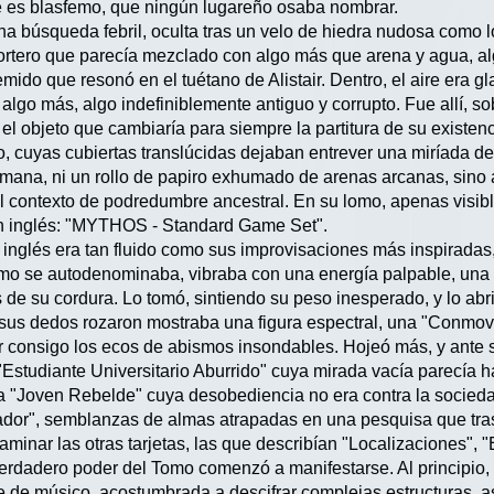
 es blasfemo, que ningún lugareño osaba nombrar.
na búsqueda febril, oculta tras un velo de hiedra nudosa como
ortero que parecía mezclado con algo más que arena y agua, alg
ido que resonó en el tuétano de Alistair. Dentro, el aire era gla
 algo más, algo indefiniblemente antiguo y corrupto. Fue allí, s
l objeto que cambiaría para siempre la partitura de su existenci
cto, cuyas cubiertas translúcidas dejaban entrever una miríada d
ana, ni un rollo de papiro exhumado de arenas arcanas, sino a
 contexto de podredumbre ancestral. En su lomo, apenas visib
 en inglés: "MYTHOS - Standard Game Set".
l inglés era tan fluido como sus improvisaciones más inspiradas, 
como se autodenominaba, vibraba con una energía palpable, una
s de su cordura. Lo tomó, sintiendo su peso inesperado, y lo abri
 sus dedos rozaron mostraba una figura espectral, una "Conmov
trar consigo los ecos de abismos insondables. Hojeó más, y ante
"Estudiante Universitario Aburrido" cuya mirada vacía parecía h
una "Joven Rebelde" cuya desobediencia no era contra la socied
ador", semblanzas de almas atrapadas en una pesquisa que tras
minar las otras tarjetas, las que describían "Localizaciones", "E
erdadero poder del Tomo comenzó a manifestarse. Al principio
 de músico, acostumbrada a descifrar complejas estructuras, as