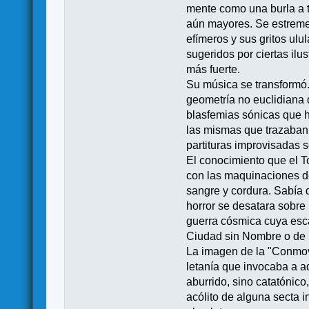
mente como una burla a t
aún mayores. Se estreme
efímeros y sus gritos ul
sugeridos por ciertas il
más fuerte.
Su música se transformó.
geometría no euclidiana d
blasfemias sónicas que h
las mismas que trazaban 
partituras improvisadas s
El conocimiento que el T
con las maquinaciones de
sangre y cordura. Sabía d
horror se desatara sobr
guerra cósmica cuya esca
Ciudad sin Nombre o de 
La imagen de la "Conmove
letanía que invocaba a aq
aburrido, sino catatónico
acólito de alguna secta i