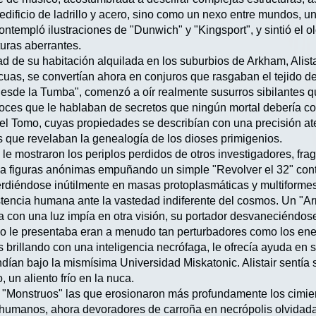
ificio de ladrillo y acero, sino como un nexo entre mundos, un 
ntempló ilustraciones de "Dunwich" y "Kingsport", y sintió el ol
turas aberrantes.
d de su habitación alquilada en los suburbios de Arkham, Alist
cuas, se convertían ahora en conjuros que rasgaban el tejido de
sde la Tumba", comenzó a oír realmente susurros sibilantes q
ces que le hablaban de secretos que ningún mortal debería cono
el Tomo, cuyas propiedades se describían con una precisión at
s que revelaban la genealogía de los dioses primigenios.
 le mostraron los periplos perdidos de otros investigadores, f
 a figuras anónimas empuñando un simple "Revolver el 32" con
erdiéndose inútilmente en masas protoplasmáticas y multiformes.
sistencia humana ante la vastedad indiferente del cosmos. Un "A
a con una luz impía en otra visión, su portador desvaneciéndose
mo le presentaba eran a menudo tan perturbadores como los en
 brillando con una inteligencia necrófaga, le ofrecía ayuda en 
ían bajo la mismísima Universidad Miskatonic. Alistair sentía 
o, un aliento frío en la nuca.
e "Monstruos" las que erosionaron más profundamente los cimie
humanos, ahora devoradores de carroña en necrópolis olvidada