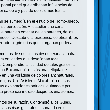
portal por el que arribaban influencias de
or salobre y pútrido de sus muelles, la
air se sumergía en el estudio del Tomo-Juego.
 su percepción. Al estudiar una carta
ue parecían emanar de las paredes, de las
cer. Descubrió la existencia de otros libros
erradora: grimorios que otorgaban poder a
ragmentos de sus luchas desesperadas contra
tra entidades que desafiaban toda
 Comprendió la futilidad de tales gestos, la
rma Encantada", quizás una reliquia de
 en una vorágine de colores antinaturales.
emigos. Un "Asistente Macabro", con sus
sus exploraciones oníricas, guiándole por
su presencia incluso despierto, una sombra
ntos de su razón. Contempló a los Gules,
s, sus risas guturales resonando en su