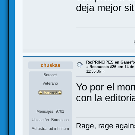
deja mejor si
Botín de Guer
Re:PRINCIPES en Gamef
chuskas
«
Respuesta #26 en:
14 de 
11:35:36 »
Baronet
Veterano
Yo por el mo
con la editori
Mensajes: 9701
Ubicación: Barcelona
Rage, rage agains
Ad astra, ad infinitum