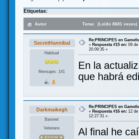
Etiquetas:
Autor
Tema: (Leído 8681 veces)
Re:PRINCIPES en Gamef
SecretHannibal
«
Respuesta #15 en:
09 de 
20:09:35 »
Habitual
En la actuali
Mensajes: 141
que habrá edi
Re:PRINCIPES en Gamef
Darkmaikegh
«
Respuesta #16 en:
12 de 
12:27:31 »
Baronet
Veterano
Al final he ca