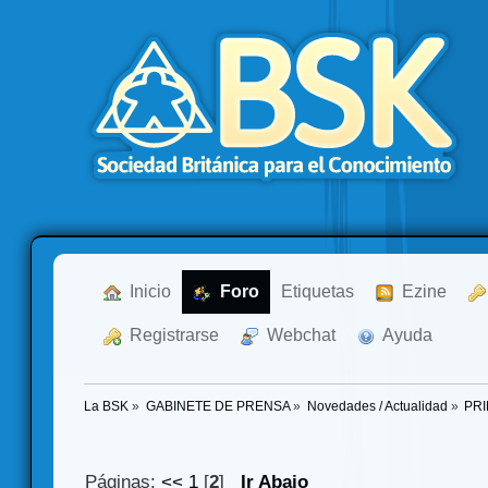
  Inicio
  Foro
Etiquetas
  Ezine
  Registrarse
  Webchat
  Ayuda
La BSK
»
GABINETE DE PRENSA
»
Novedades / Actualidad
»
PRI
Páginas:
<<
1
[
2
]
Ir Abajo