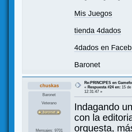
Mis Juegos
tienda 4dados
4dados en Face
Baronet
Re:PRINCIPES en Gamef
chuskas
«
Respuesta #24 en:
15 de 
12:31:47 »
Baronet
Veterano
Indagando un
con la editor
orquesta, más
Mensajes: 9701