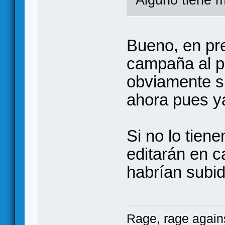
Alguno tiene m
Bueno, en pre
campaña al pr
obviamente si
ahora pues ya
Si no lo tien
editarán en ca
habrían subid
Rage, rage agains