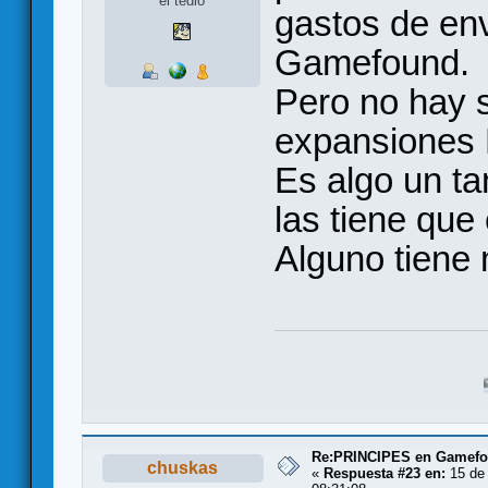
el tedio
gastos de en
Gamefound.
Pero no hay s
expansiones 
Es algo un ta
las tiene que
Alguno tiene
Botín de Guer
Re:PRINCIPES en Gamef
chuskas
«
Respuesta #23 en:
15 de 