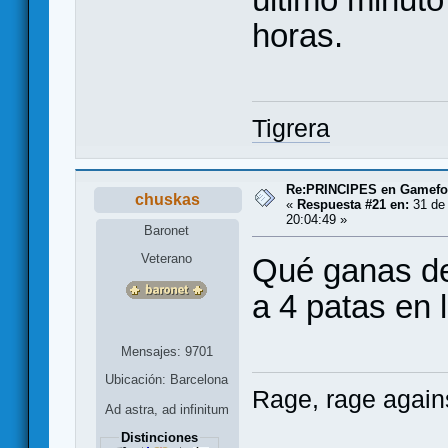
horas.
Tigrera
Re:PRINCIPES en Gamef
chuskas
«
Respuesta #21 en:
31 de 
20:04:49 »
Baronet
Veterano
Qué ganas de 
a 4 patas en
Mensajes: 9701
Ubicación: Barcelona
Rage, rage agains
Ad astra, ad infinitum
Distinciones