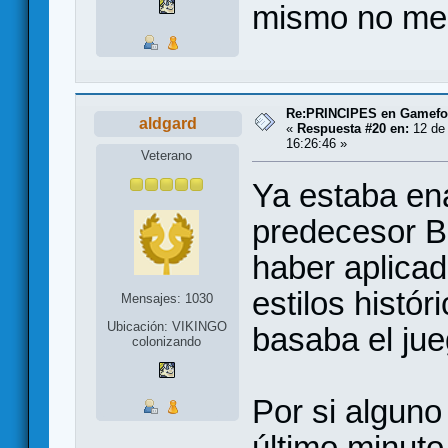
mismo no me 
Re:PRINCIPES en Gamef
aldgard
«
Respuesta #20 en:
12 de 
16:26:46 »
Veterano
Ya estaba en
predecesor B
haber aplicad
estilos histó
Mensajes: 1030
Ubicación: VIKINGO
basaba el jue
colonizando
Por si alguno
último minuto