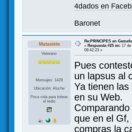
4dados en Face
Baronet
Re:PRINCIPES en Gamef
Matasiete
«
Respuesta #25 en:
17 de 
09:42:23 »
Veterano
Pues contest
un lapsus al 
Mensajes: 1429
Ya tienen las
Ubicación: Aluche
en su Web.
Poca vida para tolerar
el tedio
Comparando s
que en el Gf
compras la ca