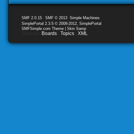
SMF 2.0.15
|
SMF © 2013
,
Simple Machines
SimplePortal 2.3.5 © 2008-2012, SimplePortal
SMFSimple.com Theme | Skin Samp
Sitemap:
Boards
|
Topics
|
XML