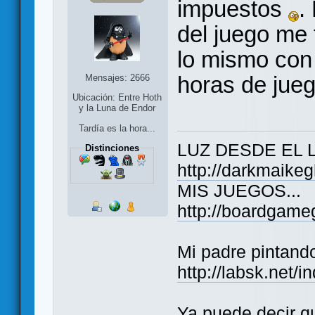
impuestos
.
del juego me
lo mismo con
horas de jueg
Mensajes: 2666
Ubicación: Entre Hoth
y la Luna de Endor
Tardía es la hora...
LUZ DESDE EL 
Distinciones
http://darkmaike
MIS JUEGOS...
http://boardgame
Mi padre pintand
http://labsk.net/
Ya puede decir q