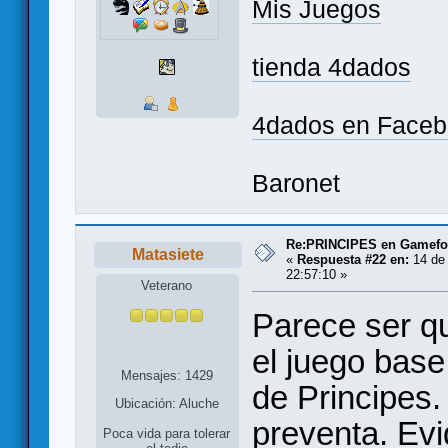
Mis Juegos
tienda 4dados
4dados en Face
Baronet
Re:PRINCIPES en Gamef
Matasiete
«
Respuesta #22 en:
14 de 
22:57:10 »
Veterano
Parece ser q
el juego bas
Mensajes: 1429
de Principes.
Ubicación: Aluche
preventa. Ev
Poca vida para tolerar