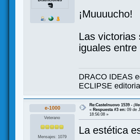
¡Muuuucho!
Las victorias
iguales entr
DRACO IDEAS ed
ECLIPSE editori
Re:Castelnuovo 1539 - ¡Ve
e-1000
«
Respuesta #3 en:
09 de J
18:56:08 »
Veterano
La estética e
Mensajes: 1079