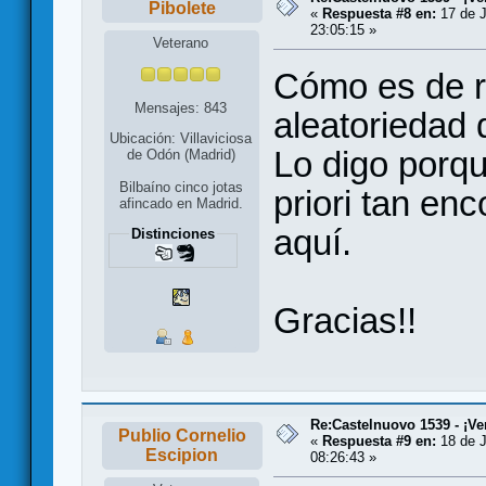
Pibolete
«
Respuesta #8 en:
17 de J
23:05:15 »
Veterano
Cómo es de r
Mensajes: 843
aleatoriedad 
Ubicación: Villaviciosa
Lo digo porq
de Odón (Madrid)
Bilbaíno cinco jotas
priori tan en
afincado en Madrid.
aquí.
Distinciones
Gracias!!
Re:Castelnuovo 1539 - ¡Ve
Publio Cornelio
«
Respuesta #9 en:
18 de J
Escipion
08:26:43 »