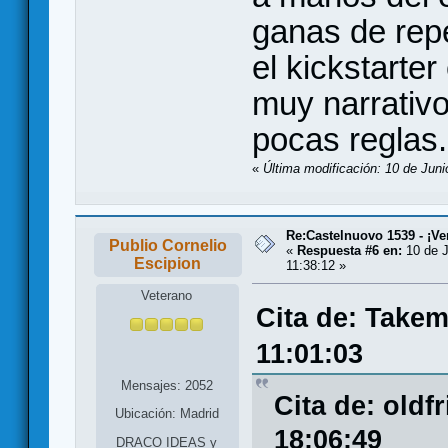
ganas de repe
el kickstarte
muy narrativo
pocas reglas.
«
Última modificación: 10 de Jun
Re:Castelnuovo 1539 - ¡Ve
Publio Cornelio
«
Respuesta #6 en:
10 de J
Escipion
11:38:12 »
Veterano
Cita de: Takem
11:01:03
Mensajes: 2052
Cita de: oldf
Ubicación: Madrid
18:06:49
DRACO IDEAS y