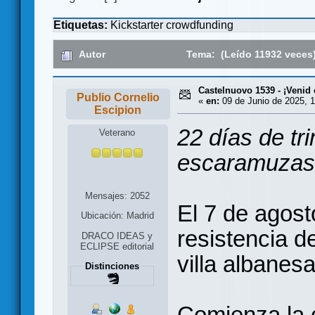
Etiquetas:
Kickstarter
crowdfunding
Autor
Tema: (Leído 11932 veces
Castelnuovo 1539 - ¡Venid
Publio Cornelio
«
en:
09 de Junio de 2025, 1
Escipion
22 días de tr
Veterano
escaramuzas,
Mensajes: 2052
El 7 de agost
Ubicación: Madrid
resistencia d
DRACO IDEAS y
ECLIPSE editorial
villa albanes
Distinciones
Comienza la 