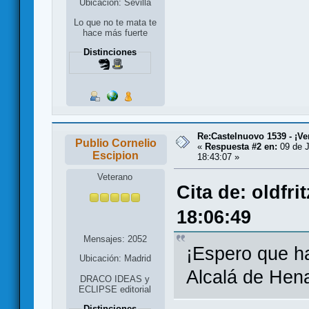
Ubicación: Sevilla
Lo que no te mata te
hace más fuerte
Distinciones
Re:Castelnuovo 1539 - ¡Ve
Publio Cornelio
«
Respuesta #2 en:
09 de J
Escipion
18:43:07 »
Veterano
Cita de: oldfri
18:06:49
Mensajes: 2052
¡Espero que h
Ubicación: Madrid
Alcalá de Hen
DRACO IDEAS y
ECLIPSE editorial
Distinciones