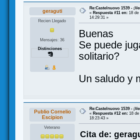
Re:Castelnuovo 1539 - ¡Ve
geraguti
«
Respuesta #11 en:
18 de 
14:29:31 »
Recien Llegado
Buenas
Mensajes: 36
Se puede jug
Distinciones
solitario?
Un saludo y 
Re:Castelnuovo 1539 - ¡Ve
Publio Cornelio
«
Respuesta #12 en:
18 de 
Escipion
18:23:43 »
Veterano
Cita de: gerag