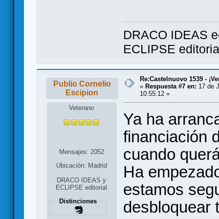
DRACO IDEAS ed
ECLIPSE editori
Re:Castelnuovo 1539 - ¡Ve
Publio Cornelio
«
Respuesta #7 en:
17 de J
Escipion
10:55:12 »
Veterano
Ya ha arranc
financiación 
cuando querá
Mensajes: 2052
Ubicación: Madrid
Ha empezado
DRACO IDEAS y
estamos segu
ECLIPSE editorial
Distinciones
desbloquear t