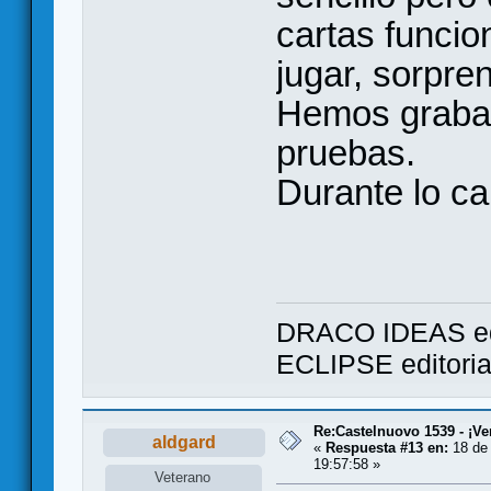
cartas funcio
jugar, sorpre
Hemos grabad
pruebas.
Durante lo c
DRACO IDEAS ed
ECLIPSE editori
Re:Castelnuovo 1539 - ¡Ve
aldgard
«
Respuesta #13 en:
18 de 
19:57:58 »
Veterano