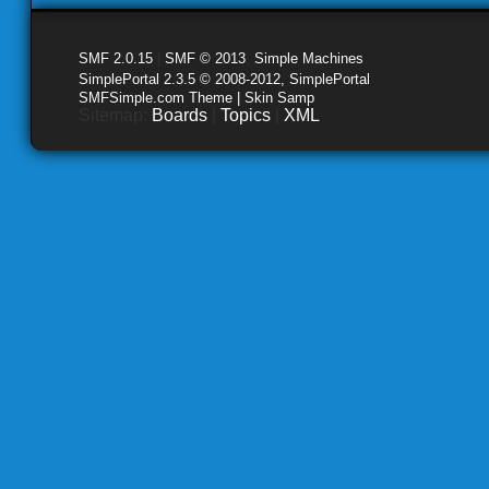
SMF 2.0.15
|
SMF © 2013
,
Simple Machines
SimplePortal 2.3.5 © 2008-2012, SimplePortal
SMFSimple.com Theme | Skin Samp
Sitemap:
Boards
|
Topics
|
XML