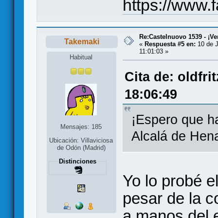
https://www.
Re:Castelnuovo 1539 - ¡Ve
Takemaki
«
Respuesta #5 en:
10 de J
11:01:03 »
Habitual
Cita de: oldfri
18:06:49
¡Espero que h
Mensajes: 185
Alcalá de Hen
Ubicación: Villaviciosa
de Odón (Madrid)
Distinciones
Yo lo probé e
pesar de la c
a manos del 