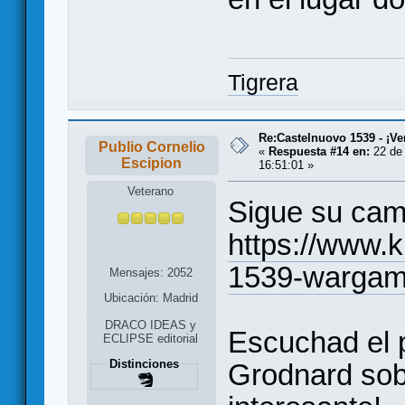
Tigrera
Re:Castelnuovo 1539 - ¡Ve
Publio Cornelio
«
Respuesta #14 en:
22 de 
Escipion
16:51:01 »
Veterano
Sigue su cam
https://www.k
1539-warga
Mensajes: 2052
Ubicación: Madrid
DRACO IDEAS y
Escuchad el p
ECLIPSE editorial
Distinciones
Grodnard sob