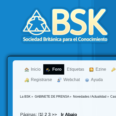
  Inicio
  Foro
Etiquetas
  Ezine
  Registrarse
  Webchat
  Ayuda
La BSK
»
GABINETE DE PRENSA
»
Novedades / Actualidad
»
Cas
Páginas: [
1
]
2
3
>>
Ir Abajo