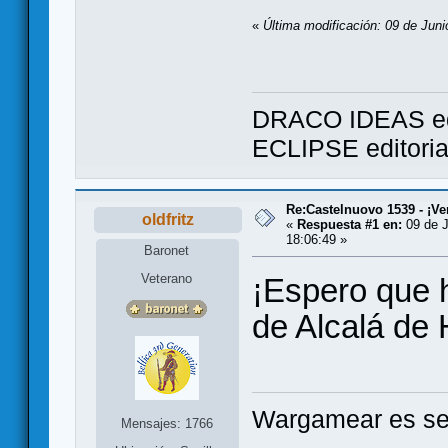
«
Última modificación: 09 de Juni
DRACO IDEAS ed
ECLIPSE editori
Re:Castelnuovo 1539 - ¡Ve
oldfritz
«
Respuesta #1 en:
09 de J
18:06:49 »
Baronet
Veterano
¡Espero que 
de Alcalá de
Wargamear es seg
Mensajes: 1766