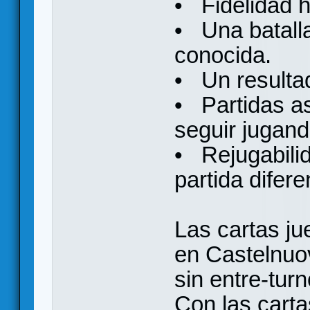
• Fidelidad h
• Una batall
conocida.
• Un resultad
• Partidas a
seguir jugand
• Rejugabili
partida difere
Las cartas j
en Castelnuov
sin entre-tur
Con las carta