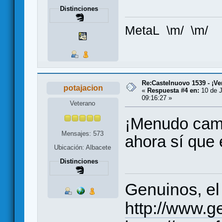
Distinciones
MetaL \m/ \m/
Re:Castelnuovo 1539 - ¡Ve
potajacion
«
Respuesta #4 en:
10 de J
09:16:27 »
Veterano
¡Menudo cambi
Mensajes: 573
ahora sí que 
Ubicación: Albacete
Distinciones
Genuinos, el
http://www.g