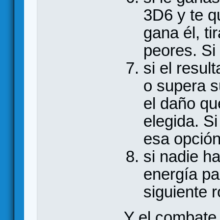
3D6 y te q
gana él, t
peores. Si 
si el resul
o supera su
el daño qu
elegida. S
esa opción
si nadie h
energía pa
siguiente 
Y el combate 