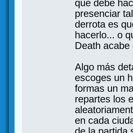
que debe hac
presenciar ta
derrota es qu
hacerlo... o 
Death acabe c
Algo más deta
escoges un hé
formas un ma
repartes los 
aleatoriamen
en cada ciuda
de la partida