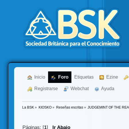
  Inicio
  Foro
Etiquetas
  Ezine
  Registrarse
  Webchat
  Ayuda
La BSK
»
KIOSKO
»
Reseñas escritas
»
JUDGEMINT OF THE REA
Páginas: [
1
]
Ir Abajo