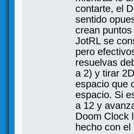
contarte, el 
sentido opue
crean puntos 
JotRL se con
pero efectivo
resuelvas deb
a 2) y tirar 2
espacio que o
espacio. Si e
a 12 y avanza
Doom Clock ll
hecho con el 