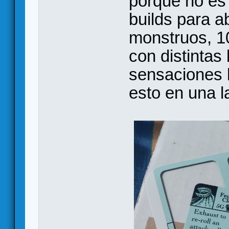
porque no es f
builds para a
monstruos, 1
con distintas
sensaciones b
esto en una l