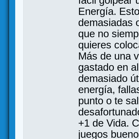
fácil golpear
Energía. Est
demasiadas op
que no siempr
quieres coloc
Más de una ve
gastado en al
demasiado úti
energía, fall
punto o te sa
desafortunado
+1 de Vida. 
juegos bueno