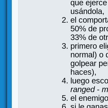
que ejerce
usándola,
el comport
50% de pro
33% de otr
primero el
normal) o 
golpear pe
haces),
luego esco
ranged
-
m
el enemigo
si le ganas 