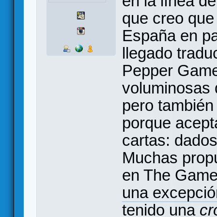
en la línea de
que creo que
España en pa
llegado tradu
Pepper Games
voluminosas q
pero también
porque acept
cartas: dados
Muchas prop
en The Game 
una excepció
tenido una
cr