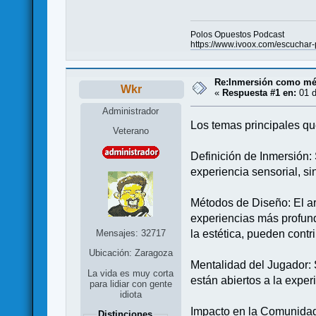
Polos Opuestos Podcast
https://www.ivoox.com/escuch
Re:Inmersión como mé
Wkr
«
Respuesta #1 en:
01 d
Administrador
Los temas principales que
Veterano
Definición de Inmersión: 
experiencia sensorial, s
Métodos de Diseño: El ar
experiencias más profund
Mensajes: 32717
la estética, pueden contr
Ubicación: Zaragoza
Mentalidad del Jugador: 
La vida es muy corta
están abiertos a la expe
para lidiar con gente
idiota
Impacto en la Comunidad:
Distinciones