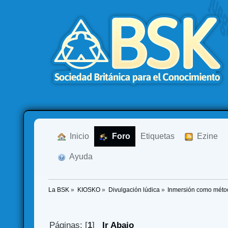
  Inicio
  Foro
Etiquetas
  Ezine
  Ayuda
La BSK
»
KIOSKO
»
Divulgación lúdica
»
Inmersión como méto
Páginas: [
1
]
Ir Abajo