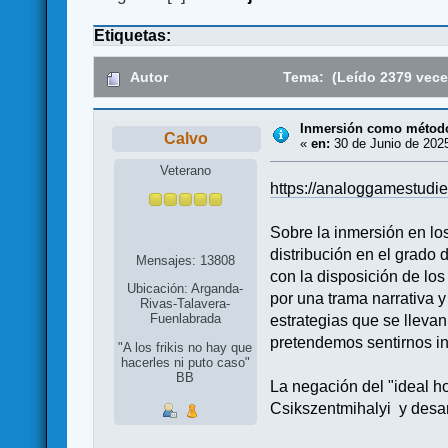
Etiquetas:
Autor
Tema: (Leído 2379 vece
Inmersión como método
Calvo
«
en:
30 de Junio de 2025
Veterano
https://analoggamestudi
Sobre la inmersión en los
distribución en el grado
Mensajes: 13808
con la disposición de los
Ubicación: Arganda-
por una trama narrativa y
Rivas-Talavera-
Fuenlabrada
estrategias que se llevan
pretendemos sentirnos i
"A los frikis no hay que
hacerles ni puto caso"
BB
La negación del "ideal h
Csikszentmihalyi y desa