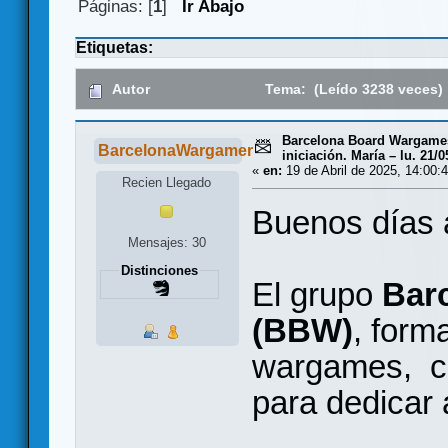
Páginas: [
1
]
Ir Abajo
Etiquetas:
Autor
Tema: (Leído 3238 veces)
Barcelona Board Wargames
BarcelonaWargamer
iniciación. María – lu. 21/0
«
en:
19 de Abril de 2025, 14:00:
Recien Llegado
Buenos días 
Mensajes: 30
Distinciones
El grupo
Bar
(BBW)
, form
wargames, co
para dedicar 