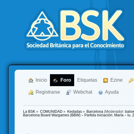
  Inicio
  Foro
Etiquetas
  Ezine
  Registrarse
  Webchat
  Ayuda
La BSK
»
COMUNIDAD
»
Kedadas
»
Barcelona
(Moderador:
balo
Barcelona Board Wargames (BBW) – Partida iniciación. María – lu. 