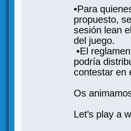
•Para quiene
propuesto, s
sesión lean e
del juego.
•El reglament
podría distri
contestar en e
Os animamos a
Let’s play a 