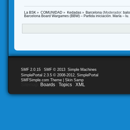
La BSK
»
COMUNIDAD
»
Kedadas
»
Barcelona
(Moderador:
bal
Barcelona Board Wargames (BBW) – Partida iniciación. María – lu.
SMF 2.0.15
|
SMF © 2013
,
Simple Machines
SimplePortal 2.3.5 © 2008-2012, SimplePortal
SMFSimple.com Theme | Skin Samp
Sitemap:
Boards
|
Topics
|
XML