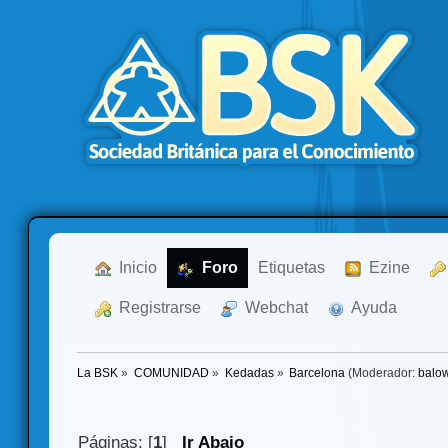
  Inicio
  Foro
Etiquetas
  Ezine
  Registrarse
  Webchat
  Ayuda
La BSK
»
COMUNIDAD
»
Kedadas
»
Barcelona
(Moderador:
balo
Páginas: [
1
]
Ir Abajo