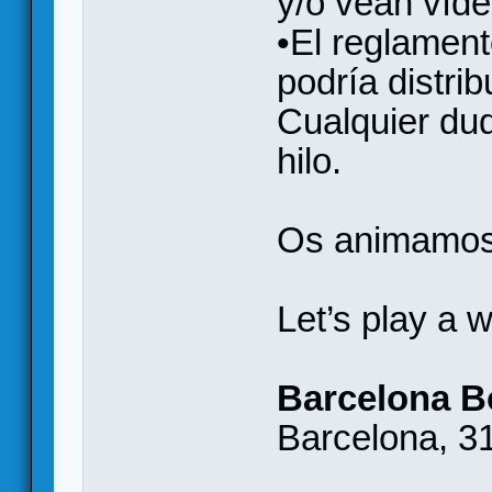
y/o vean víde
•El reglament
podría distribu
Cualquier dud
hilo.
Os animamos a
Let’s play a 
Barcelona 
Barcelona, 31