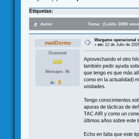
Etiquetas:
Autor
Tema: (Leído 1889 vece
Wargame operacional s
madDormo
«
en:
12 de Julio de 202
Ocasional
Aprovechando el otro hi
también pedir ayuda sobr
Mensajes: 96
que tengo es que más all
como en la actualidad) mi
unidades.
Tengo conocimientos sobr
apuras de tácticas de de
TAC AIR y como un conejo
últimos años sobre este 
Echo en falta que este ti