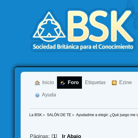
  Inicio
  Foro
Etiquetas
  Ezine
  Ayuda
La BSK
»
SALÓN DE TE
»
Ayudadme a elegir: ¿Qué juego me
Páginas: [
1
]
Ir Abajo