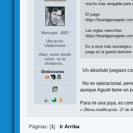
mucho más amigable para el
El juego:
https://boardgamegeek.com
Las reglas reescritas:
Mensajes: 4902
https://boardgamegeek.com/
Ubicación:
Valdemordor
Es a nivel más estratégico
juego es la guerra terrestre
Alain, estes donde
estes, no te
olvidamos...
Un absoluto juegazo co
Distinciones
No es operacional, pero 
aunque Agusti tiene un pe
Para mi una joya, es com
«
Última modificación: 27 de 
Páginas: [
1
]
Ir Arriba