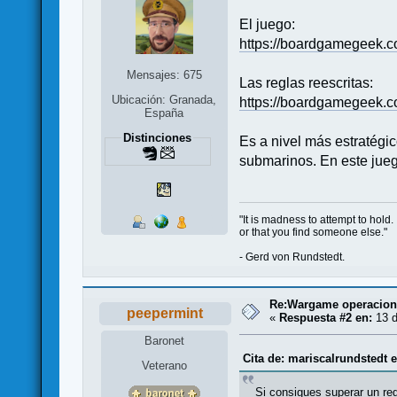
El juego:
https://boardgamegeek.c
Mensajes: 675
Las reglas reescritas:
Ubicación: Granada,
https://boardgamegeek.c
España
Distinciones
Es a nivel más estratégi
submarinos. En este juego
"It is madness to attempt to hold.
or that you find someone else."
- Gerd von Rundstedt.
Re:Wargame operaciona
peepermint
«
Respuesta #2 en:
13 d
Baronet
Cita de: mariscalrundstedt e
Veterano
Si consigues superar un re