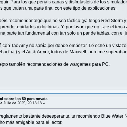
eguir. Para los que penáis canas y disfrutásteis de los simulad
que traian una parte final con este tipo de explicaciones.
déis recomendar algo que no sea táctico (ya tengo Red Storm y n
prender unidades y doctrinas. Y, por favor, que no trate el tem
una parte tan fundamental con tan solo un par de tablas, con el
enté con Tac Air y no sabía por donde empezar. Le eché un vista
el actual) y el Air & Armor, todos de Maxwell, pero me superaban
cepto también recomendaciones de wargames para PC.
l sobre los 80 para novato
e Julio de 2025, 20:18:18 »
reglamento bastante desesperante, te recomiendo Blue Water Na
ho más amigable para el lector.