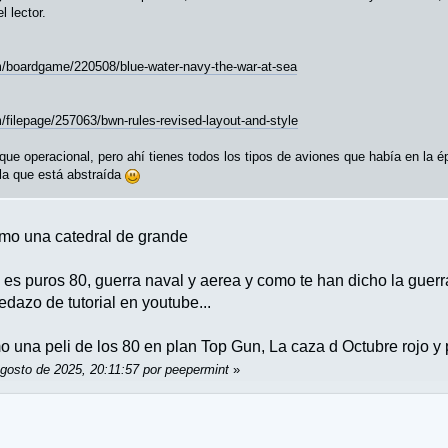
 lector.
/boardgame/220508/blue-water-navy-the-war-at-sea
filepage/257063/bwn-rules-revised-layout-and-style
 que operacional, pero ahí tienes todos los tipos de aviones que había en l
 la que está abstraída
mo una catedral de grande
es puros 80, guerra naval y aerea y como te han dicho la guerra
dazo de tutorial en youtube...
o una peli de los 80 en plan Top Gun, La caza d Octubre rojo y 
Agosto de 2025, 20:11:57 por peepermint
»