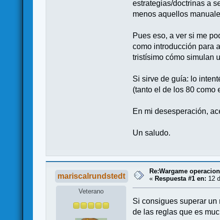
estrategias/doctrinas a s
menos aquellos manuales 
Pues eso, a ver si me po
como introducción para a
tristísimo cómo simulan 
Si sirve de guía: lo int
(tanto el de los 80 como 
En mi desesperación, a
Un saludo.
Re:Wargame operaciona
mariscalrundstedt
«
Respuesta #1 en:
12 d
Veterano
Si consigues superar un 
de las reglas que es muc