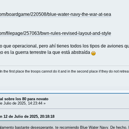
om/boardgame/220508/blue-water-navy-the-war-at-sea
om/filepage/257063/bwn-rules-revised-layout-and-style
co que operacional, pero ahí tienes todos los tipos de aviones 
 es la guerra terrestre la que está abstraída
 In the first place the troops cannot do it and in the second place if they do not retre
l sobre los 80 para novato
e Julio de 2025, 14:23:44 »
n 12 de Julio de 2025, 20:18:18
glamento bastante desesperante, te recomiendo Blue Water Navy. De hecho, ha