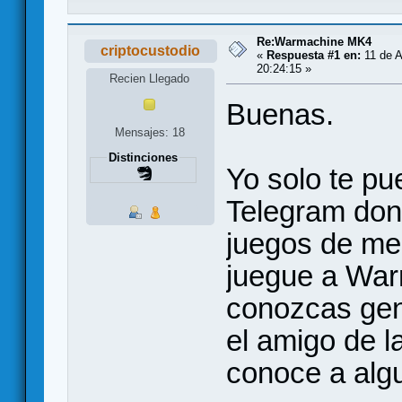
Re:Warmachine MK4
criptocustodio
«
Respuesta #1 en:
11 de A
20:24:15 »
Recien Llegado
Buenas.
Mensajes: 18
Distinciones
Yo solo te pu
Telegram don
juegos de me
juegue a War
conozcas gen
el amigo de l
conoce a algu