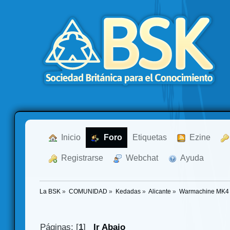
  Inicio
  Foro
Etiquetas
  Ezine
  Registrarse
  Webchat
  Ayuda
La BSK
»
COMUNIDAD
»
Kedadas
»
Alicante
»
Warmachine MK4
Páginas: [
1
]
Ir Abajo