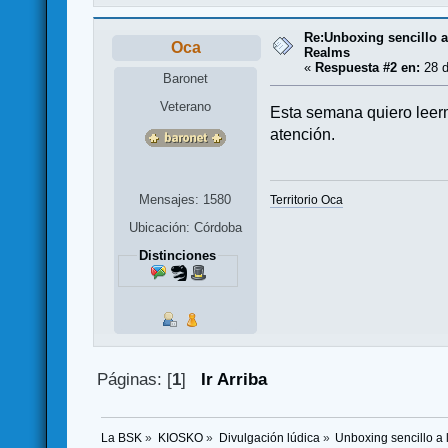
Re:Unboxing sencillo a 
Oca
Realms
«
Respuesta #2 en:
28 d
Baronet
Veterano
Esta semana quiero leerm
atención.
Mensajes: 1580
Territorio Oca
Ubicación: Córdoba
Distinciones
Páginas: [
1
]
Ir Arriba
La BSK
»
KIOSKO
»
Divulgación lúdica
»
Unboxing sencillo a 