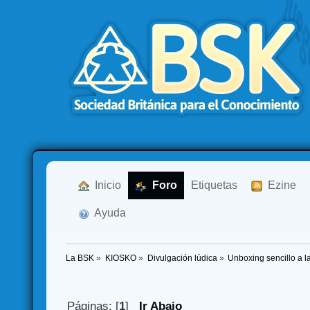
  Inicio
  Foro
Etiquetas
  Ezine
  Ayuda
La BSK
»
KIOSKO
»
Divulgación lúdica
»
Unboxing sencillo a l
Páginas: [
1
]
Ir Abajo