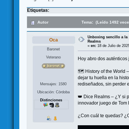
Etiquetas:
Autor
Tema: (Leído 1492 vece
Unboxing sencillo a la 
Oca
Realms
«
en:
18 de Julio de 202
Baronet
Veterano
Hoy abro dos auténticos 
🗺️ History of the World
dejar tu huella en la hi
rediseñados, sin perder e
Mensajes: 1580
Ubicación: Córdoba
👑 Dice Realms – ¿Y si p
Distinciones
innovador juego de Tom L
¿Con cuál te quedas? ¿Co