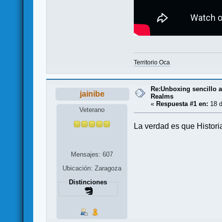
Territorio Oca
Re:Unboxing sencillo a 
jainibe
Realms
«
Respuesta #1 en:
18 d
Veterano
La verdad es que Histori
Mensajes: 607
Ubicación: Zaragoza
Distinciones