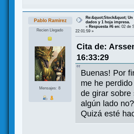
Re:&quot;Stock&quot; Un j
Pablo Ramirez
dados y 1 hoja impresa.
«
Respuesta #6 en:
02 de S
Recien Llegado
22:01:59 »
Cita de: Arsse
16:33:29
Buenas! Por fi
me he perdido 
Mensajes: 8
de girar sobre
algún lado no?
Quizá esté ha