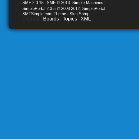
SMF 2.0.15
|
SMF © 2013
,
Simple Machines
SimplePortal 2.3.5 © 2008-2012, SimplePortal
SMFSimple.com Theme | Skin Samp
Sitemap:
Boards
|
Topics
|
XML