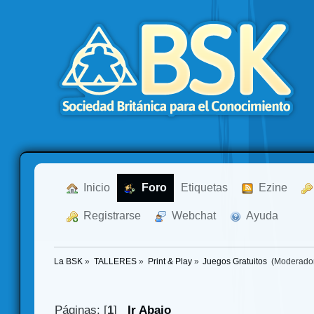
  Inicio
  Foro
Etiquetas
  Ezine
  Registrarse
  Webchat
  Ayuda
La BSK
»
TALLERES
»
Print & Play
»
Juegos Gratuitos 
(Moderado
Páginas: [
1
]
Ir Abajo