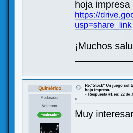
hoja impresa
https://drive
usp=share_link
¡Muchos sal
__________
Re:"Stock" Un juego solit
Quimérico
hoja impresa.
«
Respuesta #1 en:
22 de J
Moderador
»
Veterano
Muy interesan