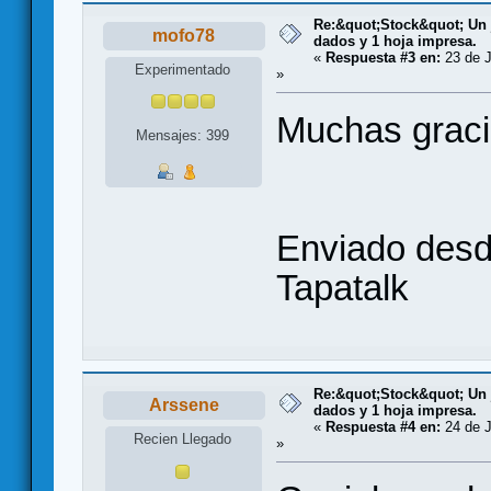
Re:&quot;Stock&quot; Un j
mofo78
dados y 1 hoja impresa.
«
Respuesta #3 en:
23 de J
Experimentado
»
Muchas grac
Mensajes: 399
Enviado desd
Tapatalk
Re:&quot;Stock&quot; Un j
Arssene
dados y 1 hoja impresa.
«
Respuesta #4 en:
24 de J
Recien Llegado
»