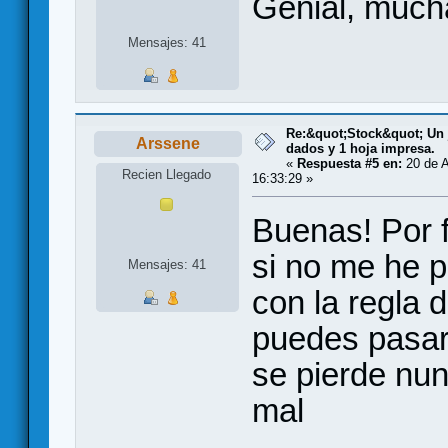
Genial, much
Mensajes: 41
Re:&quot;Stock&quot; Un j
Arssene
dados y 1 hoja impresa.
«
Respuesta #5 en:
20 de A
Recien Llegado
16:33:29 »
Buenas! Por f
si no me he p
Mensajes: 41
con la regla 
puedes pasar
se pierde nun
mal