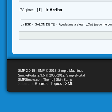
Páginas: [
1
]
Ir Arriba
La BSK
»
SALÓN DE TE
»
Ayudadme a elegir: ¿Qué juego me co
SMF 2.0.15
|
SMF © 2013
,
Simple Machines
SimplePortal 2.3.5 © 2008-2012, SimplePortal
SMFSimple.com Theme | Skin Samp
Sitemap:
Boards
|
Topics
|
XML