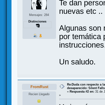
Te dan person
nuevas etc ..
Mensajes: 284
Distinciones
Algunas son 
por temática p
instrucciones
Un saludo.
Re:Duda con respecto a la
FromRust
desaparecido: Silent Falls
«
Respuesta #2 en:
31 de J
Recien Llegado
»