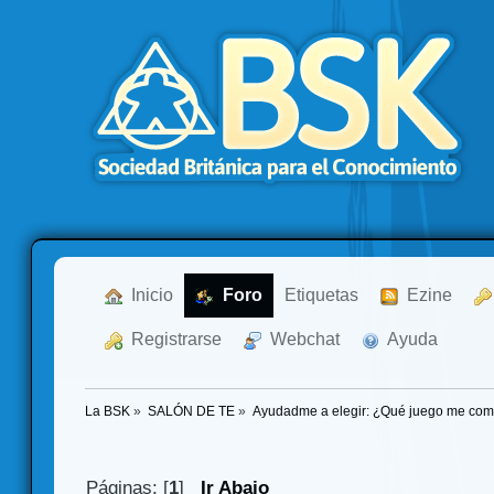
  Inicio
  Foro
Etiquetas
  Ezine
  Registrarse
  Webchat
  Ayuda
La BSK
»
SALÓN DE TE
»
Ayudadme a elegir: ¿Qué juego me co
Páginas: [
1
]
Ir Abajo