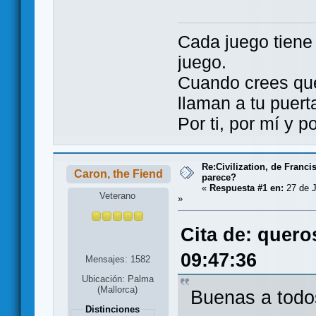
Cada juego tien
juego.
Cuando crees qu
llaman a tu puert
Por ti, por mí y 
Re:Civilization, de Franc
Caron, the Fiend
parece?
«
Respuesta #1 en:
27 de J
Veterano
»
Cita de: quero
09:47:36
Mensajes: 1582
Ubicación: Palma
(Mallorca)
Buenas a todo
Distinciones