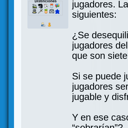
Distinciones
jugadores. La
siguientes:
¿Se desequil
jugadores de
que son siet
Si se puede 
jugadores ser
jugable y disf
Y en ese caso
“sobrarían”?