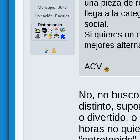
una pieza de re
Mensajes: 3975
llega a la cat
Ubicación: Badajoz
social.
Distinciones
Si quieres un 
mejores altern
ACV
No, no busco
distinto, sup
o divertido, o
horas no qui
“entretenido”.