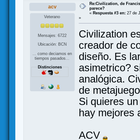
Re:Civilization, de Franc
acv
parece?
«
Respuesta #3 en:
27 de J
Veterano
»
Civilization e
Mensajes: 6722
creador de co
Ubicación: BCN
diseño. Es la
... como deciamos en
tiempos pasados...
asimetrico? s
Distinciones
analógica. Civ
de metajuego 
Si quieres un
hay mejores a
ACV