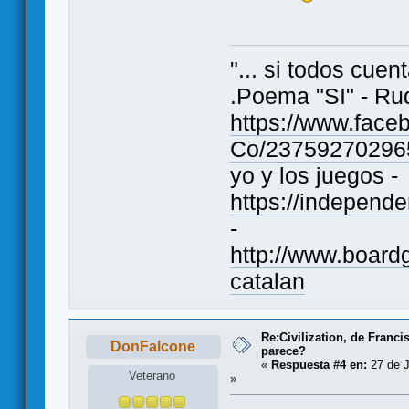
"... si todos cue
.Poema "SI" - Ru
https://www.fac
Co/23759270296
yo y los juegos -
https://indepen
-
http://www.boar
catalan
Re:Civilization, de Franc
DonFalcone
parece?
«
Respuesta #4 en:
27 de J
Veterano
»