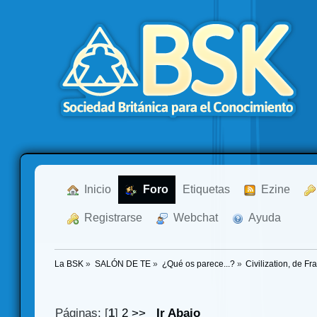
  Inicio
  Foro
Etiquetas
  Ezine
  Registrarse
  Webchat
  Ayuda
La BSK
»
SALÓN DE TE
»
¿Qué os parece...?
»
Civilization, de F
Páginas: [
1
]
2
>>
Ir Abajo