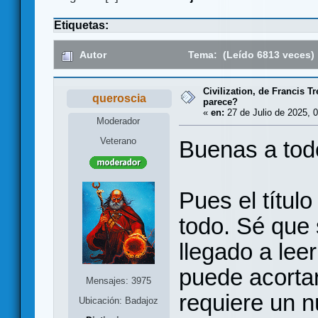
Etiquetas:
Autor
Tema: (Leído 6813 veces)
Civilization, de Francis 
queroscia
parece?
«
en:
27 de Julio de 2025, 0
Moderador
Veterano
Buenas a tod
Pues el título
todo. Sé que 
llegado a lee
puede acorta
Mensajes: 3975
requiere un 
Ubicación: Badajoz