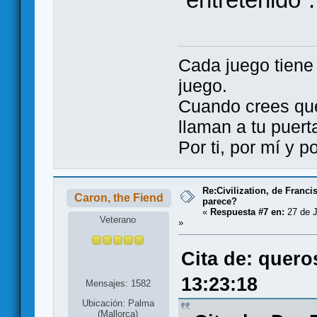
Cada juego tien
juego.
Cuando crees qu
llaman a tu puert
Por ti, por mí y 
Re:Civilization, de Franc
Caron, the Fiend
parece?
«
Respuesta #7 en:
27 de J
Veterano
»
Cita de: quero
13:23:18
Mensajes: 1582
Ubicación: Palma
(Mallorca)