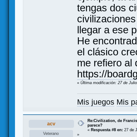
tengas dos c
civilizacione
llegar a ese 
He encontra
el clásico cre
me refiero al 
https://boar
«
Última modificación: 27 de Juli
Mis juegos
Mis p
Re:Civilization, de Franc
acv
parece?
«
Respuesta #8 en:
27 de J
Veterano
»