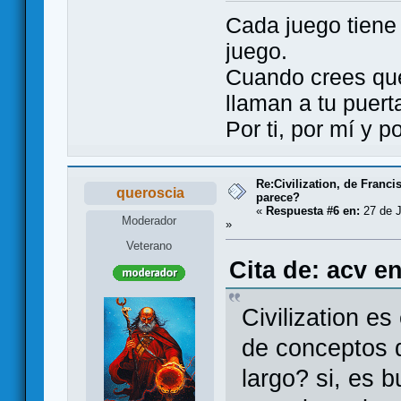
Cada juego tien
juego.
Cuando crees qu
llaman a tu puert
Por ti, por mí y 
Re:Civilization, de Franc
queroscia
parece?
«
Respuesta #6 en:
27 de J
Moderador
»
Veterano
Cita de: acv e
Civilization es
de conceptos d
largo? si, es b