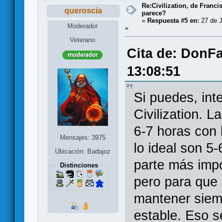
Re:Civilization, de Franc
queroscia
parece?
«
Respuesta #5 en:
27 de J
Moderador
»
Veterano
Cita de: DonFa
13:08:51
Si puedes, int
Civilization. L
6-7 horas con 
Mensajes: 3975
lo ideal son 5
Ubicación: Badajoz
parte más impo
Distinciones
pero para que 
mantener siem
estable. Eso 