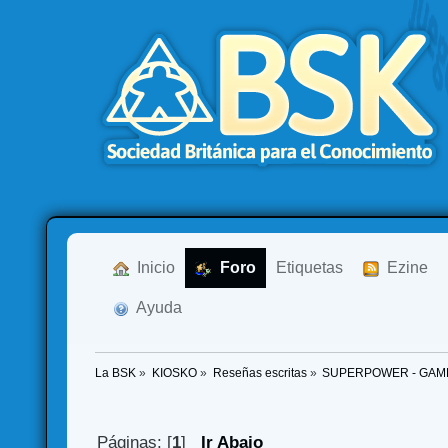
  Inicio
  Foro
Etiquetas
  Ezine
  Ayuda
La BSK
»
KIOSKO
»
Reseñas escritas
»
SUPERPOWER - GAM
Páginas: [
1
]
Ir Abajo