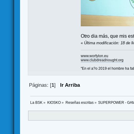
Otro dia más, que mis est
«
Última modificación: 18 de 
www.worfylon.eu
www.clubdreadnought.org
"En el a?o 2019 el hombre ha fa
Páginas: [
1
]
Ir Arriba
La BSK
»
KIOSKO
»
Reseñas escritas
»
SUPERPOWER - GA