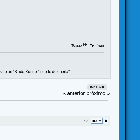
Tweet
En línea
 s?lo un "Blade Runner" puede detenerla"
IMPRIMIR
« anterior
próximo »
Ir a: