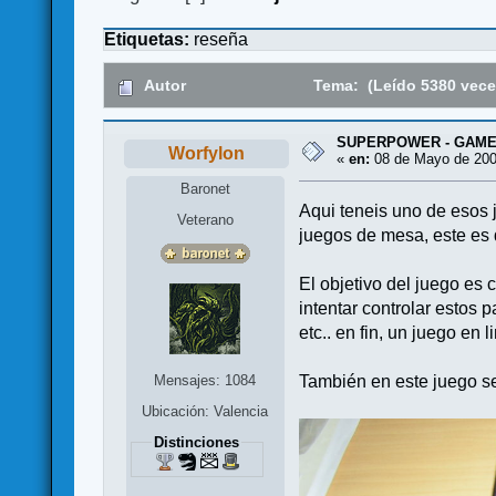
Etiquetas:
reseña
Autor
Tema: (Leído 5380 vece
SUPERPOWER - GAME
Worfylon
«
en:
08 de Mayo de 200
Baronet
Aqui teneis uno de eso
Veterano
juegos de mesa, este es 
El objetivo del juego es
intentar controlar estos 
etc.. en fin, un juego en
Mensajes: 1084
También en este juego se
Ubicación: Valencia
Distinciones