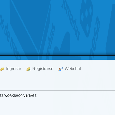
  Ingresar
  Registrarse
  Webchat
ES WORKSHOP VINTAGE