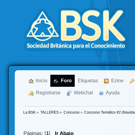
  Inicio
  Foro
Etiquetas
  Ezine
  Registrarse
  Webchat
  Ayuda
La BSK
»
TALLERES
»
Concurso
»
Concurso Temático #2 (Navida
Páginas: [
1
]
Ir Abajo