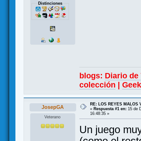
Distinciones
blogs:
Diario d
colección
|
Geek
RE: LOS REYES MALOS 
JosepGA
«
Respuesta #1 en:
15 de D
16:48:35 »
Veterano
Un juego muy 
(como el res