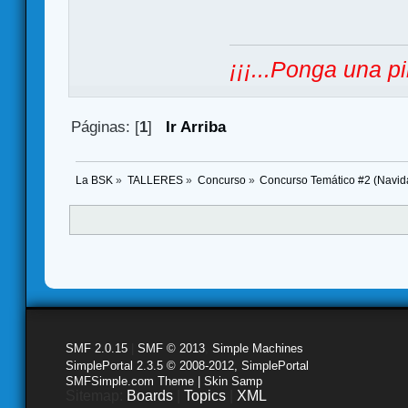
¡¡¡...Ponga una pi
Páginas: [
1
]
Ir Arriba
La BSK
»
TALLERES
»
Concurso
»
Concurso Temático #2 (Navid
SMF 2.0.15
|
SMF © 2013
,
Simple Machines
SimplePortal 2.3.5 © 2008-2012, SimplePortal
SMFSimple.com Theme | Skin Samp
Sitemap:
Boards
|
Topics
|
XML