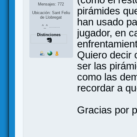
Mensajes: 772
pirámides que
Ubicación: Sant Feliu
de Llobregat
han usado par
^_^ .........
jugador, en c
Distinciones
enfrentamien
Quiero decir 
ser las pirám
como las dem
recordar a qu
Gracias por p