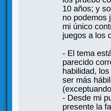
10 años; y so
no podemos j
mi único cont
juegos a los q
- El tema est
parecido cor
habilidad, lo
ser más hábi
(exceptuando
- Desde mi pu
presente la fa