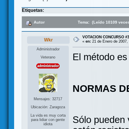
Etiquetas:
Autor
Tema: (Leído 10109 vece
VOTACION CONCURSO #3
Wkr
«
en:
21 de Enero de 2007, 
Administrador
El método es 
Veterano
NORMAS D
Mensajes: 32717
Ubicación: Zaragoza
La vida es muy corta
Sólo pueden 
para lidiar con gente
idiota