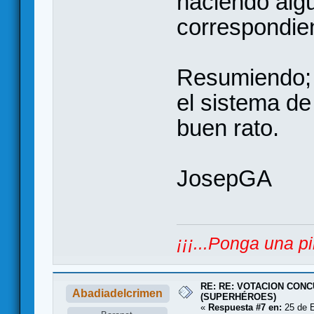
haciendo algu
correspondie
Resumiendo; o
el sistema de 
buen rato.
JosepGA
¡¡¡...Ponga una pi
RE: RE: VOTACION CONC
Abadiadelcrimen
(SUPERHÉROES)
«
Respuesta #7 en:
25 de E