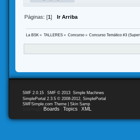
Páginas: [
1
]
Ir Arriba
La BSK
»
TALLERES
»
Concurso
»
Concurso Temático #3 (Super
SMF 2.0.15
|
SMF © 2013
,
Simple Machines
SimplePortal 2.3.5 © 2008-2012, SimplePortal
SMFSimple.com Theme | Skin Samp
Sitemap:
Boards
|
Topics
|
XML