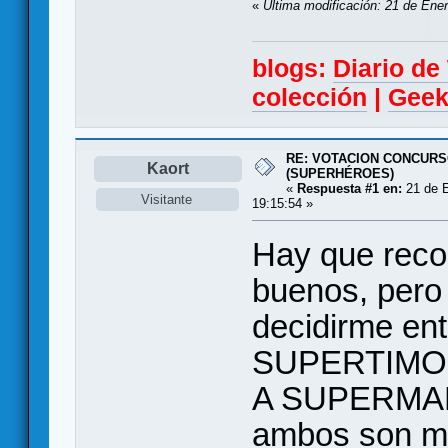
«
Última modificación: 21 de Ene
blogs:
Diario d
colección
|
Geek
RE: VOTACION CONCURS
Kaort
(SUPERHÉROES)
«
Respuesta #1 en:
21 de E
Visitante
19:15:54 »
Hay que reco
buenos, per
decidirme e
SUPERTIMO
A SUPERMAN,
ambos son muy