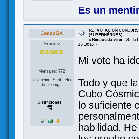
Es un mentir
RE: VOTACION CONCURS
JosepGA
(SUPERHÉROES)
«
Respuesta #6 en:
25 de E
Veterano
13:18:13 »
Mi voto ha id
Mensajes: 772
Todo y que la 
Ubicación: Sant Feliu
de Llobregat
Cubo Cósmic
^_^ .........
lo suficient
Distinciones
personalment
habilidad. He
los pruebo co