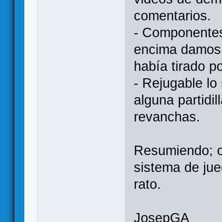
comentarios.
- Componentes
encima damos s
había tirado po
- Rejugable lo
alguna partidi
revanchas.
Resumiendo; or
sistema de jueg
rato.
JosepGA