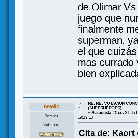
de Olimar Vs
juego que nun
finalmente m
superman, ya
el que quizás
mas currado 
bien explicad
RE: RE: VOTACION CONC
netello
(SUPERHÉROES)
«
Respuesta #2 en:
21 de E
Baronet
19:19:10 »
Veterano
Cita de: Kaort