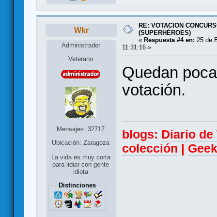
RE: VOTACION CONCURS
Wkr
(SUPERHÉROES)
«
Respuesta #4 en:
25 de E
Administrador
11:31:16 »
Veterano
Quedan pocas 
votación.
Mensajes: 32717
blogs:
Diario d
Ubicación: Zaragoza
colección
|
Geek
La vida es muy corta
para lidiar con gente
idiota
Distinciones