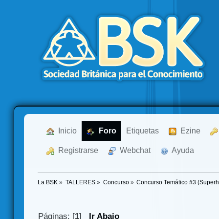
  Inicio
  Foro
Etiquetas
  Ezine
  Registrarse
  Webchat
  Ayuda
La BSK
»
TALLERES
»
Concurso
»
Concurso Temático #3 (Superh
Páginas: [
1
]
Ir Abajo