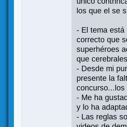
único contrinc
los que el se s
- El tema está
correcto que s
superhéroes a
que cerebrale
- Desde mi pun
presente la fal
concurso...los
- Me ha gustad
y lo ha adapta
- Las reglas s
videos de demo