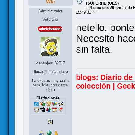
Wkr
(SUPERHÉROES)
«
Respuesta #9 en:
27 de E
Administrador
15:49:31 »
Veterano
netello, pont
Necesito hace
sin falta.
Mensajes: 32717
Ubicación: Zaragoza
blogs:
Diario d
La vida es muy corta
colección
|
Geek
para lidiar con gente
idiota
Distinciones