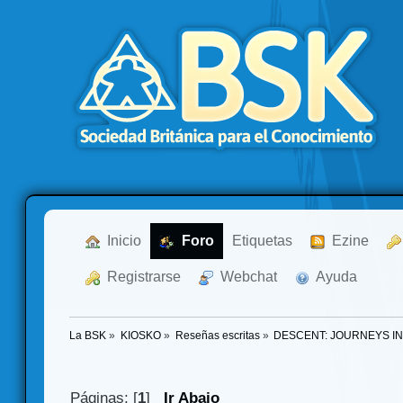
  Inicio
  Foro
Etiquetas
  Ezine
  Registrarse
  Webchat
  Ayuda
La BSK
»
KIOSKO
»
Reseñas escritas
»
DESCENT: JOURNEYS IN
Páginas: [
1
]
Ir Abajo