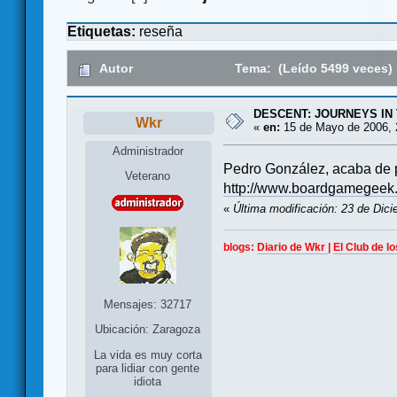
Etiquetas:
reseña
Autor
Tema: (Leído 5499 veces)
DESCENT: JOURNEYS IN 
Wkr
«
en:
15 de Mayo de 2006, 
Administrador
Pedro González, acaba de 
Veterano
http://www.boardgamegeek
«
Última modificación: 23 de Dic
blogs:
Diario de Wkr
|
El Club de l
Mensajes: 32717
Ubicación: Zaragoza
La vida es muy corta
para lidiar con gente
idiota