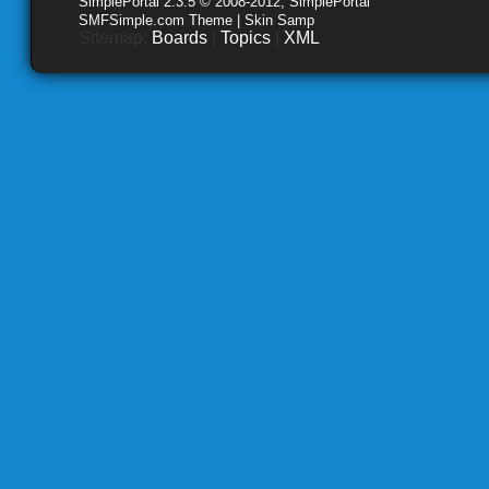
SimplePortal 2.3.5 © 2008-2012, SimplePortal
SMFSimple.com Theme | Skin Samp
Sitemap:
Boards
|
Topics
|
XML