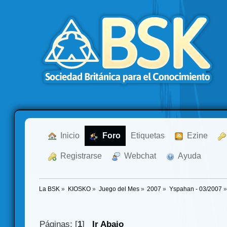
  Inicio
  Foro
Etiquetas
  Ezine
  Registrarse
  Webchat
  Ayuda
La BSK
»
KIOSKO
»
Juego del Mes
»
2007
»
Yspahan - 03/2007
»
Páginas: [
1
]
Ir Abajo