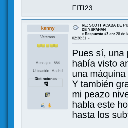
FITI23
RE: SCOTT ACABA DE P
kenny
DE YSPAHAN
«
Respuesta #3 en:
28 de M
Veterano
02:30:31 »
Pues sí, una
había visto a
Mensajes: 554
una máquina 
Ubicación: Madrid
Distinciones
Y también gr
mi peazo nive
habla este h
hasta los subt