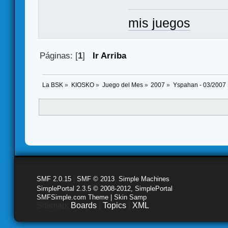
mis juegos
Páginas: [
1
]
Ir Arriba
La BSK
»
KIOSKO
»
Juego del Mes
»
2007
»
Yspahan - 03/2007
SMF 2.0.15
|
SMF © 2013
,
Simple Machines
SimplePortal 2.3.5 © 2008-2012, SimplePortal
SMFSimple.com Theme | Skin Samp
Sitemap:
Boards
|
Topics
|
XML