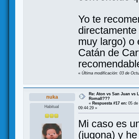
Yo te recomen
directamente 
muy largo) o 
Catán de Car
recomendabl
«
Última modificación: 03 de Oct
Re: Aton vs San Juan vs L
nuka
RomaII???
«
Respuesta #17 en:
05 de 
Habitual
09:44:29 »
Mi caso es u
(jugona) y he