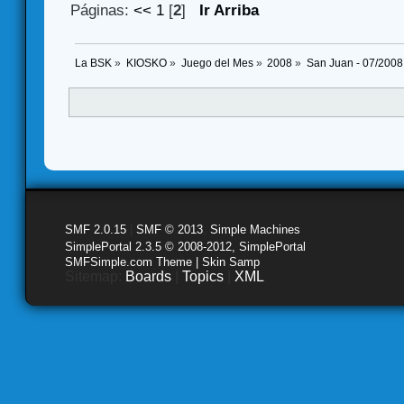
Páginas:
<<
1
[
2
]
Ir Arriba
La BSK
»
KIOSKO
»
Juego del Mes
»
2008
»
San Juan - 07/2008
SMF 2.0.15
|
SMF © 2013
,
Simple Machines
SimplePortal 2.3.5 © 2008-2012, SimplePortal
SMFSimple.com Theme | Skin Samp
Sitemap:
Boards
|
Topics
|
XML