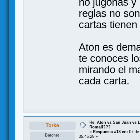
no jugonas y
reglas no son
cartas tienen
Aton es dema
te conoces lo
mirando el m
cada carta.
Re: Aton vs San Juan vs L
Torke
RomaII???
«
Respuesta #18 en:
07 de 
Baronet
05:46:29 »