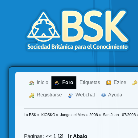
  Inicio
  Foro
Etiquetas
  Ezine
  Registrarse
  Webchat
  Ayuda
La BSK
»
KIOSKO
»
Juego del Mes
»
2008
»
San Juan - 07/2008
Páginas:
<<
1
[
2
]
Ir Abajo