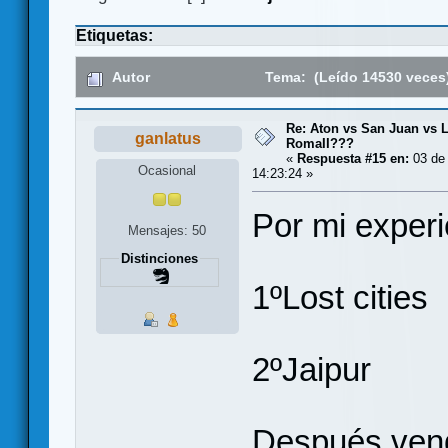
Etiquetas:
Autor
Tema: (Leído 14530 veces
Re: Aton vs San Juan vs L
ganlatus
RomaII???
«
Respuesta #15 en:
03 de 
Ocasional
14:23:24 »
Por mi experi
Mensajes: 50
Distinciones
1ºLost cities
2ºJaipur
Después vend