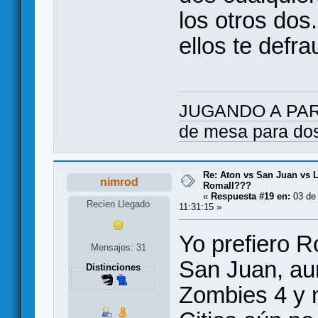
los otros dos
ellos te defr
JUGANDO A PARES
de mesa para do
Re: Aton vs San Juan vs L
nimrod
RomaII???
«
Respuesta #19 en:
03 de 
Recien Llegado
11:31:15 »
Yo prefiero 
Mensajes: 31
San Juan, au
Distinciones
Zombies 4 y n