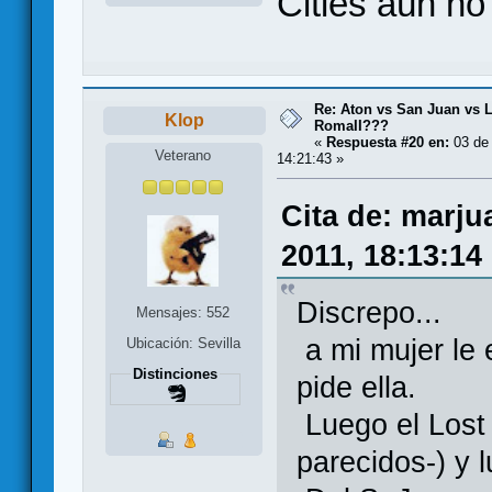
Cities aún no
Re: Aton vs San Juan vs L
Klop
RomaII???
«
Respuesta #20 en:
03 de 
Veterano
14:21:43 »
Cita de: marju
2011, 18:13:14
Discrepo...
Mensajes: 552
a mi mujer le 
Ubicación: Sevilla
Distinciones
pide ella.
Luego el Lost 
parecidos-) y 