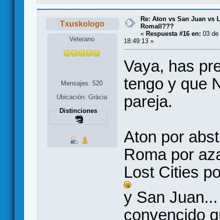
Re: Aton vs San Juan vs L
Txuskologo
RomaII???
«
Respuesta #16 en:
03 de 
Veterano
18:49:13 »
Vaya, has pr
tengo y que 
Mensajes: 520
pareja.
Ubicación: Gràcia
Distinciones
Aton por abst
Roma por az
Lost Cities 
y San Juan...
convencido q