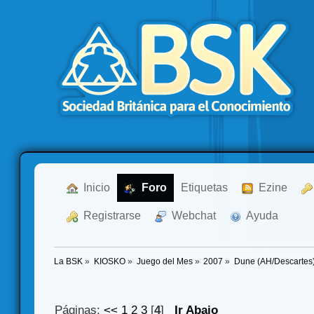
  Inicio
  Foro
Etiquetas
  Ezine
  Registrarse
  Webchat
  Ayuda
La BSK
»
KIOSKO
»
Juego del Mes
»
2007
»
Dune (AH/Descartes)
Páginas:
<<
1
2
3
[
4
]
Ir Abajo