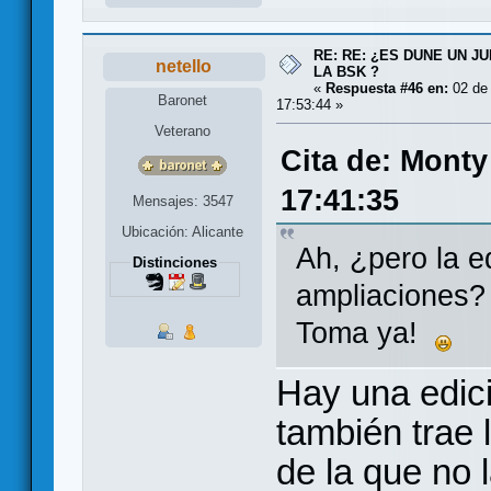
RE: RE: ¿ES DUNE UN J
netello
LA BSK ?
«
Respuesta #46 en:
02 de
Baronet
17:53:44 »
Veterano
Cita de: Monty
17:41:35
Mensajes: 3547
Ubicación: Alicante
Ah, ¿pero la e
Distinciones
ampliaciones
Toma ya!
Hay una edici
también trae 
de la que no l