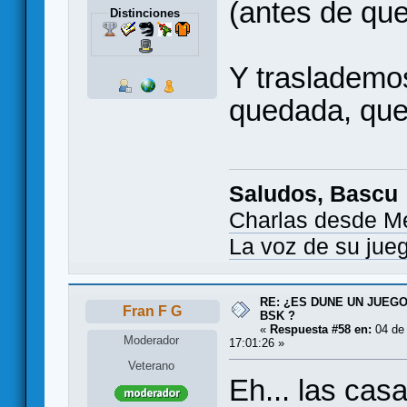
(antes de qu
Distinciones
Y traslademo
quedada, que
Saludos, Bascu
Charlas desde M
La voz de su jue
RE: ¿ES DUNE UN JUEGO
Fran F G
BSK ?
«
Respuesta #58 en:
04 de
Moderador
17:01:26 »
Veterano
Eh... las casa