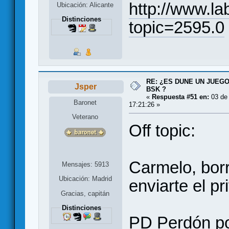
http://www.la
Ubicación: Alicante
Distinciones
topic=2595.0
RE: ¿ES DUNE UN JUEGO
Jsper
BSK ?
«
Respuesta #51 en:
03 de
Baronet
17:21:26 »
Veterano
Off topic:
Carmelo, bor
Mensajes: 5913
Ubicación: Madrid
enviarte el p
Gracias, capitán
Distinciones
PD Perdón po