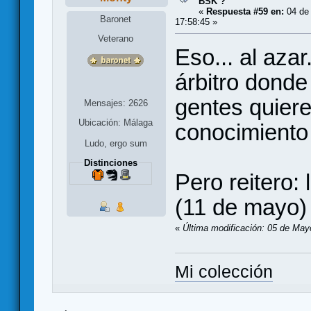
BSK ?
«
Respuesta #59 en:
04 de
Baronet
17:58:45 »
Veterano
Eso... al azar
árbitro donde 
gentes quier
Mensajes: 2626
Ubicación: Málaga
conocimient
Ludo, ergo sum
Distinciones
Pero reitero: 
(11 de mayo)
«
Última modificación: 05 de May
Mi colección