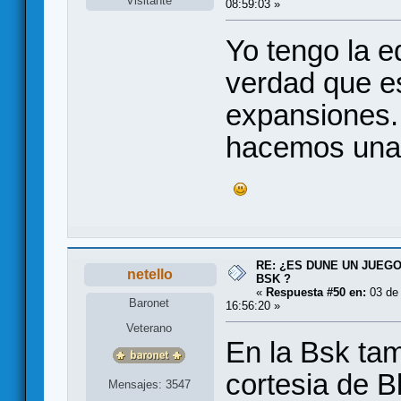
Visitante
08:59:03 »
Yo tengo la e
verdad que es
expansiones. 
hacemos una 
RE: ¿ES DUNE UN JUEGO
netello
BSK ?
«
Respuesta #50 en:
03 de
Baronet
16:56:20 »
Veterano
En la Bsk ta
cortesia de B
Mensajes: 3547