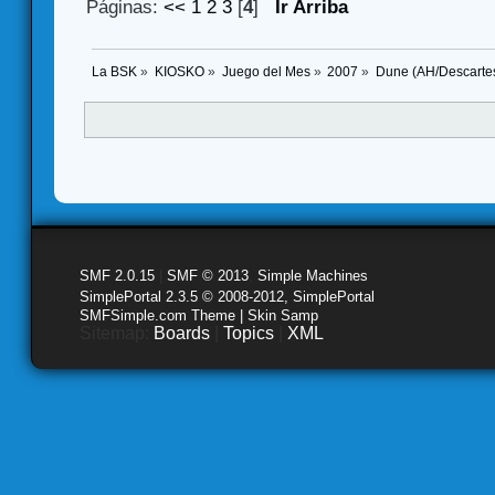
Páginas:
<<
1
2
3
[
4
]
Ir Arriba
La BSK
»
KIOSKO
»
Juego del Mes
»
2007
»
Dune (AH/Descartes
SMF 2.0.15
|
SMF © 2013
,
Simple Machines
SimplePortal 2.3.5 © 2008-2012, SimplePortal
SMFSimple.com Theme | Skin Samp
Sitemap:
Boards
|
Topics
|
XML