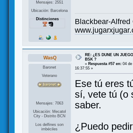
Mensajes: 2551
Ubicación: Barcelona
Distinciones
Blackbear-Alfred
www.jugarxjugar
RE: ¿ES DUNE UN JUEGO
WasQ
BSK ?
«
Respuesta #57 en:
04 de
Baronet
16:37:55 »
Veterano
Ese tú eres tú
sí, vete tú (o
saber.
Mensajes: 7063
Ubicación: Mecatol
City - Distrito BCN
¿Puedo pedir
Los delfines son
imbéciles