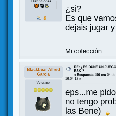
Distinciones
¿si?
Es que vamos
dejais jugar
Mi colección
RE: ¿ES DUNE UN JUEGO
Blackbear-Alfred
BSK ?
Garcia
«
Respuesta #56 en:
04 de
16:04:12 »
Veterano
eps...me pid
no tengo pro
las Bene)