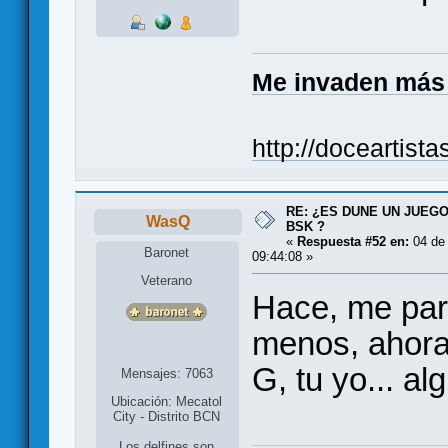
Me invaden más
http://doceartist
RE: ¿ES DUNE UN JUEGO
WasQ
BSK ?
«
Respuesta #52 en:
04 de
Baronet
09:44:08 »
Veterano
Hace, me par
menos, ahora
G, tu yo... a
Mensajes: 7063
Ubicación: Mecatol
City - Distrito BCN
Los delfines son