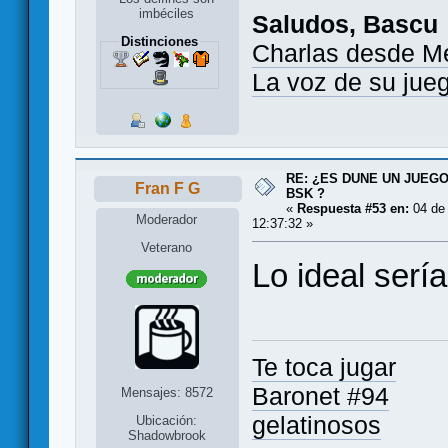
imbéciles
Saludos, Bascu
Distinciones
Charlas desde M
La voz de su jue
RE: ¿ES DUNE UN JUEGO
Fran F G
BSK ?
«
Respuesta #53 en:
04 de
Moderador
12:37:32 »
Veterano
Lo ideal sería
Te toca jugar
Baronet #94
Mensajes: 8572
gelatinosos
Ubicación:
Shadowbrook