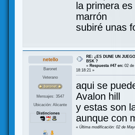
la primera es
marrón
subiré unas f
RE: ¿ES DUNE UN JUEGO
netello
BSK ?
«
Respuesta #47 en:
02 de
Baronet
18:18:21 »
Veterano
aqui se puede
Avalon hill
Mensajes: 3547
y estas son 
Ubicación: Alicante
Distinciones
aunque con m
«
Última modificación: 02 de Mayo