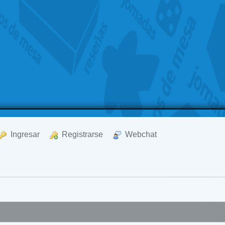
  Ingresar
  Registrarse
  Webchat