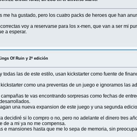
os me ha gustado, pero los cuatro packs de heroes que han anu
 correctas voy a reservarse para los x-men, que van a ser mi pu
ue a esperar.
Kings Of Ruin y 2ª edición
das las de este estilo, usan kickstarter como fuente de finan
kickstarter como una preventas de un juego e ignoramos las ad
campañas te vas encontrando sorpresas como fechas de entrega
desarrollados.
agan una nueva expansion de este juego y una segunda edicion
 decidiré si lo compro o no, pero no adelante el dinero tres año
ue de a mi ya no me compensa.
 las e mansiones hasta que me lo sepa de memoria, sin preocup