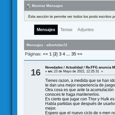
Mostrar Mensajes
Esta sección te permite ver todos los posts escritos
Mensajes
Temas
Adjuntos
Mensajes - albertobe72
Páginas:
<<
1
[
2
]
3
4
...
35
>>
Novedades / Actualidad
/
Re:FFG anuncia M
16
«
en:
23 de Mayo de 2022, 12:25:31 »
Tienes razon, a medida que se han ido
te dan una mejor experiencia de juego
Otra cosa es que ante la acumulación 
conoces te haga mantenerlos.
Es cierto que jugar con Thor y Hulk e
Había partidas que después de usarlos
mejor.
Espero que el nuevo ciclo de x-men n