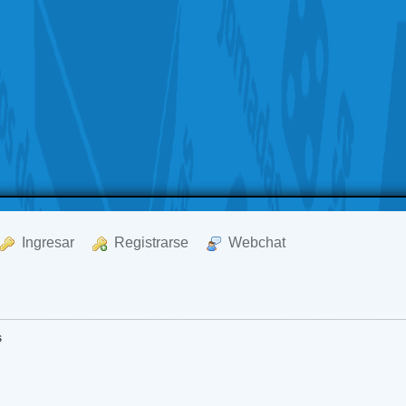
  Ingresar
  Registrarse
  Webchat
s