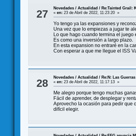
Novedades / Actualidad
/
Re:Tainted Grail: 
27
«
en:
23 de Abril de 2022, 11:23:20 »
Yo tengo ya las expansiones y recono
Una vez que lo empiezas a jugar te al
Lo que hago cuando termina el juego e
Es como una inversión a largo plazo.
En esta expansion no entraré en la ca
Con esperar a que me llegue el ISS V
Novedades / Actualidad
/
Re:N: Las Guerras
28
«
en:
23 de Abril de 2022, 11:17:13 »
Me alegro porque tengo muchas ganas 
Fácil de aprender, de desplegar y rent
Aprovecho la ocasión para pedir que os
difícil elegir.
Novedades / Actualidad
/
Re:FFG anuncia M