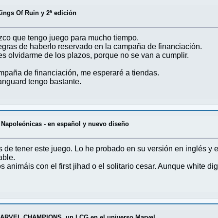
Kings Of Ruin y 2ª edición
zco que tengo juego para mucho tiempo.
egras de haberlo reservado en la campaña de financiación.
s olvidarme de los plazos, porque no se van a cumplir.
mpaña de financiación, me esperaré a tiendas.
anguard tengo bastante.
 Napoleónicas - en español y nuevo diseño
de tener este juego. Lo he probado en su versión en inglés y 
able.
 animáis con el first jihad o el solitario cesar. Aunque white 
ARVEL CHAMPIONS, un LCG en el universo Marvel