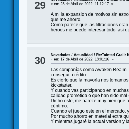
29
«
en:
23 de Abril de 2022, 11:12:17 »
A mi la expansion de motivos siniestr
que me ahorro.
Como parece que las filtraciones eran
heroes me puede interesar todo, asi q
Novedades / Actualidad
/
Re:Tainted Grail: 
30
«
en:
17 de Abril de 2022, 18:01:16 »
Las compañías como Awaken Realm, y to
conseguir crédito.
Es cierto que la mayoría nos tomamos 
kickstarter.
Y cuando vas participando en muchas 
calidad prometida o que han sido mal 
Dicho esto, me parece muy bien que h
céntimo.
Cuando el juego este en el mercado, ya
Por mucho ahorro en material extra q
Y mientras jugaré la actual version y