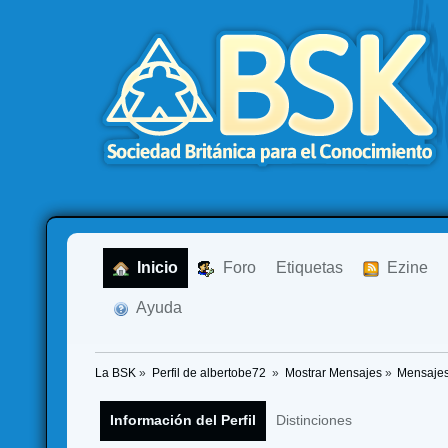
  Inicio
  Foro
Etiquetas
  Ezine
  Ayuda
La BSK
»
Perfil de albertobe72 
»
Mostrar Mensajes
»
Mensaje
Información del Perfil
Distinciones