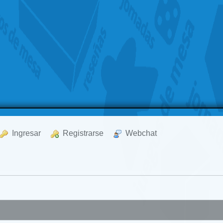
  Ingresar
  Registrarse
  Webchat