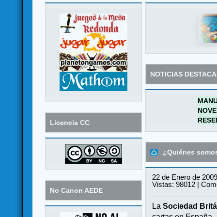
NOTICIAS DESTAC
MANU
NOVE
RESE
Licencia CC
¿Quiénes somo
22 de Enero de 2009
Vistas: 98012 | Come
No Canon AEDE
La
Sociedad Britá
cartas en España.