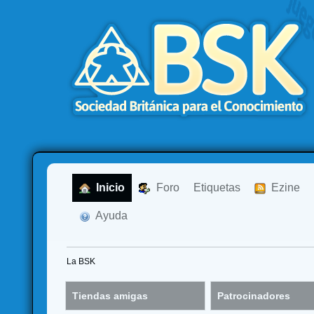
  Inicio
  Foro
Etiquetas
  Ezine
  Ayuda
La BSK
Tiendas amigas
Patrocinadores